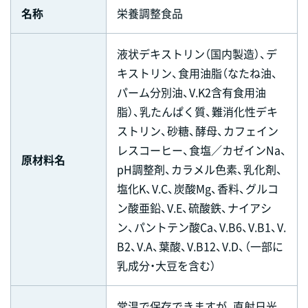
名称
栄養調整食品
液状デキストリン（国内製造）、デ
キストリン、食用油脂（なたね油、
パーム分別油、V.K2含有食用油
脂）、乳たんぱく質、難消化性デキ
ストリン、砂糖、酵母、カフェイン
レスコーヒー、食塩／カゼインNa、
原材料名
pH調整剤、カラメル色素、乳化剤、
塩化K、V.C、炭酸Mg、香料、グルコ
ン酸亜鉛、V.E、硫酸鉄、ナイアシ
ン、パントテン酸Ca、V.B6、V.B1、V.
B2、V.A、葉酸、V.B12、V.D、（一部に
乳成分・大豆を含む）
常温で保存できますが、直射日光