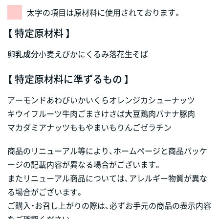
太字の項目は原材料に使用されております。
【 特定原材料 】
卵
乳成分
小麦
えび
かに
くるみ
落花生
そば
【 特定原材料に準ずるもの 】
アーモンド
あわび
いか
いくら
オレンジ
カシューナッツ
キウイフルーツ
牛肉
ごま
さけ
さば
大豆
鶏肉
バナナ
豚肉
マカダミアナッツ
もも
やまいも
りんご
ゼラチン
商品のリニューアル等により、ホームページと商品パッケ
ージの記載内容が異なる場合がございます。
またリニューアル商品については、アレルギー物質が異な
る場合がございます。
ご購入・お召し上がりの際は、必ずお手元の商品の表示内容
をご確認ください。