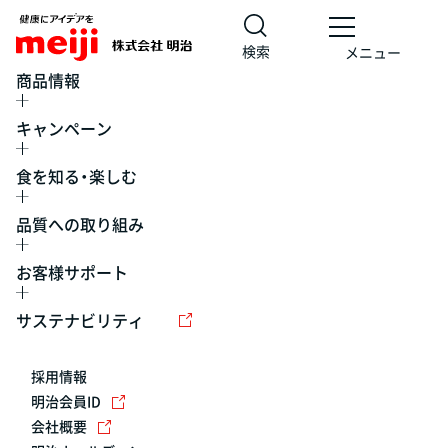
検索
メニュー
商品情報
キャンペーン
食を知る・楽しむ
品質への取り組み
お客様サポート
レシピ
食の栄養バランスチェック
チョコレート
工場見学
サステナビリティ
ヨーグルト
牛乳
食育
プレスリリース
アイス
採用情報
アレルギー
チーズ
キャンペーン
明治会員ID
会社概要
問い合わせ