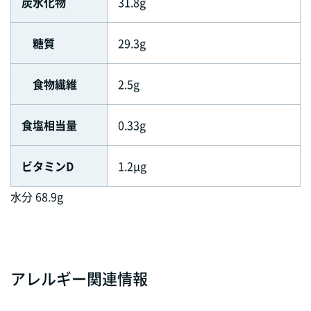
炭水化物
31.8g
糖質
29.3g
食物繊維
2.5g
食塩相当量
0.33g
ビタミンD
1.2μg
水分 68.9g
アレルギー関連情報