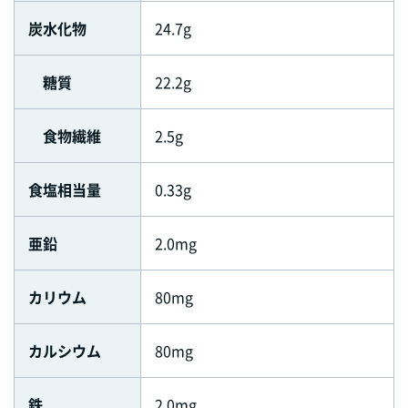
炭水化物
24.7g
糖質
22.2g
食物繊維
2.5g
食塩相当量
0.33g
亜鉛
2.0mg
カリウム
80mg
カルシウム
80mg
鉄
2.0mg