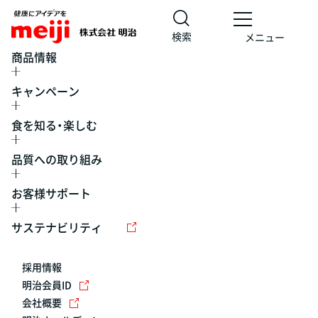
検索
メニュー
商品情報
キャンペーン
食を知る・楽しむ
品質への取り組み
お客様サポート
レシピ
食の栄養バランスチェック
チョコレート
工場見学
サステナビリティ
ヨーグルト
牛乳
食育
プレスリリース
アイス
採用情報
アレルギー
チーズ
キャンペーン
明治会員ID
会社概要
問い合わせ