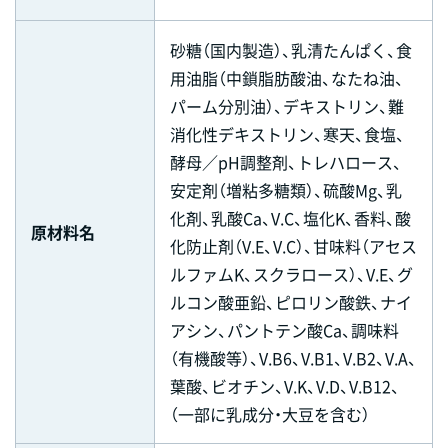
砂糖（国内製造）、乳清たんぱく、食
用油脂（中鎖脂肪酸油、なたね油、
パーム分別油）、デキストリン、難
消化性デキストリン、寒天、食塩、
酵母／pH調整剤、トレハロース、
安定剤（増粘多糖類）、硫酸Mg、乳
化剤、乳酸Ca、V.C、塩化K、香料、酸
原材料名
化防止剤（V.E、V.C）、甘味料（アセス
ルファムK、スクラロース）、V.E、グ
ルコン酸亜鉛、ピロリン酸鉄、ナイ
アシン、パントテン酸Ca、調味料
（有機酸等）、V.B6、V.B1、V.B2、V.A、
葉酸、ビオチン、V.K、V.D、V.B12、
（一部に乳成分・大豆を含む）