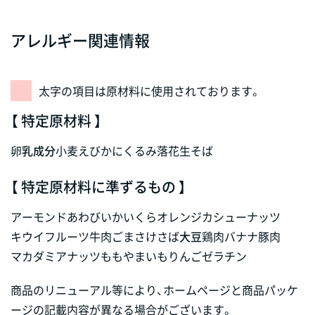
アレルギー関連情報
太字の項目は原材料に使用されております。
【 特定原材料 】
卵
乳成分
小麦
えび
かに
くるみ
落花生
そば
【 特定原材料に準ずるもの 】
アーモンド
あわび
いか
いくら
オレンジ
カシューナッツ
キウイフルーツ
牛肉
ごま
さけ
さば
大豆
鶏肉
バナナ
豚肉
マカダミアナッツ
もも
やまいも
りんご
ゼラチン
商品のリニューアル等により、ホームページと商品パッケ
ージの記載内容が異なる場合がございます。