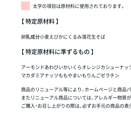
太字の項目は原材料に使用されております。
【 特定原材料 】
卵
乳成分
小麦
えび
かに
くるみ
落花生
そば
【 特定原材料に準ずるもの 】
アーモンド
あわび
いか
いくら
オレンジ
カシューナッ
マカダミアナッツ
もも
やまいも
りんご
ゼラチン
商品のリニューアル等により、ホームページと商品
またリニューアル商品については、アレルギー物質
ご購入・お召し上がりの際は、必ずお手元の商品の表