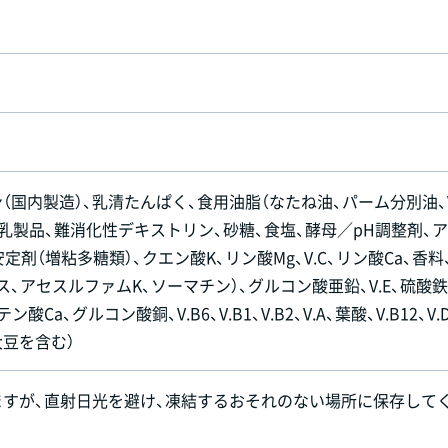
（国内製造）、乳清たんぱく、食用油脂（なたね油、パーム分別油、V
、乳製品、難消化性デキストリン、砂糖、食塩、酵母／pH調整剤、
定剤（増粘多糖類）、クエン酸K、リン酸Mg、V.C、リン酸Ca、香料
ス、アセスルファムK、ソーマチン）、グルコン酸亜鉛、V.E、硫酸鉄
Ca、グルコン酸銅、V.B6、V.B1、V.B2、V.A、葉酸、V.B12、V.
大豆を含む）
ますが、直射日光を避け、凍結するおそれのない場所に保存して