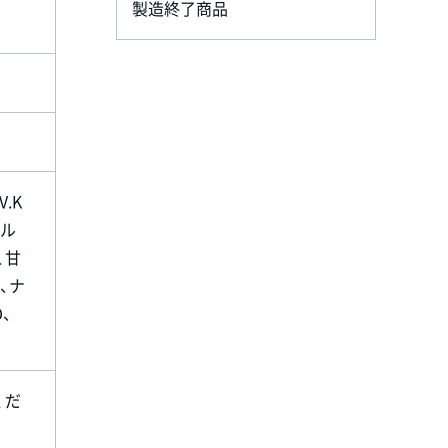
製造終了商品
.K
アル
、甘
、ナ
D、
くだ