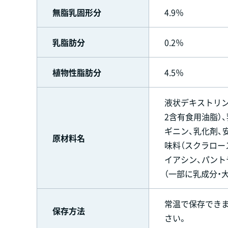
無脂乳固形分
4.9％
乳脂肪分
0.2％
植物性脂肪分
4.5％
液状デキストリン
2含有食用油脂）
ギニン、乳化剤、安
原材料名
味料（スクラロー
イアシン、パントテン酸
（一部に乳成分・
常温で保存でき
保存方法
さい。