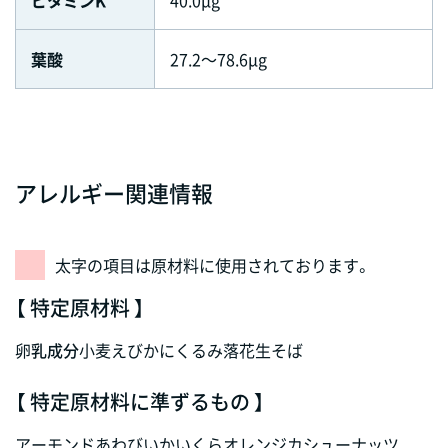
ビタミンK
40.0μg
葉酸
27.2～78.6μg
アレルギー関連情報
太字の項目は原材料に使用されております。
【 特定原材料 】
卵
乳成分
小麦
えび
かに
くるみ
落花生
そば
【 特定原材料に準ずるもの 】
アーモンド
あわび
いか
いくら
オレンジ
カシューナッツ