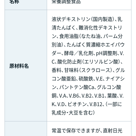
名称
栄養調整食品
液状デキストリン（国内製造）、乳
清たんぱく、難消化性デキストリ
ン、食用油脂（なたね油、パーム分
別油）、たんぱく質濃縮ホエイパウ
ダー、酵母／乳化剤、pH調整剤、V.
C、酸化防止剤（エリソルビン酸）、
原材料名
香料、甘味料（スクラロース）、グル
コン酸亜鉛、硫酸鉄、V.E、ナイアシ
ン、パントテン酸Ca、グルコン酸
銅、V.A、V.B6、V.B2、V.B1、葉酸、V.
K、V.D、ビオチン、V.B12、（一部に
乳成分・大豆を含む）
常温で保存できますが、直射日光