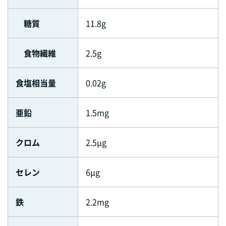
糖質
11.8g
食物繊維
2.5g
食塩相当量
0.02g
亜鉛
1.5mg
クロム
2.5μg
セレン
6μg
鉄
2.2mg