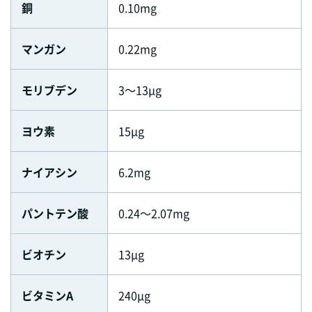
銅
0.10mg
マンガン
0.22mg
モリブデン
3～13μg
ヨウ素
15μg
ナイアシン
6.2mg
パントテン酸
0.24～2.07mg
ビオチン
13μg
ビタミンA
240μg