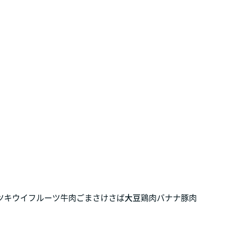
ツ
キウイフルーツ
牛肉
ごま
さけ
さば
大豆
鶏肉
バナナ
豚肉