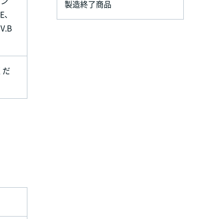
イン
製造終了商品
E、
V.B
くだ