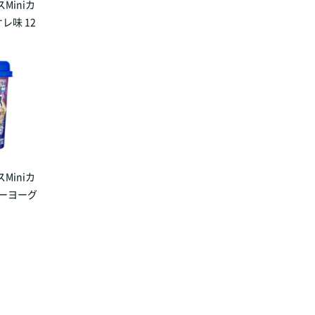
Miniカ
レ味 12
Miniカ
リーヨーグ