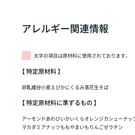
アレルギー関連情報
太字の項目は原材料に使用されております。
【 特定原材料 】
卵
乳成分
小麦
えび
かに
くるみ
落花生
そば
【 特定原材料に準ずるもの 】
アーモンド
あわび
いか
いくら
オレンジ
カシューナッ
マカダミアナッツ
もも
やまいも
りんご
ゼラチン