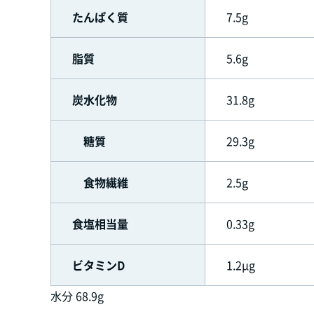
たんぱく質
7.5g
脂質
5.6g
炭水化物
31.8g
糖質
29.3g
食物繊維
2.5g
食塩相当量
0.33g
ビタミンD
1.2μg
水分 68.9g