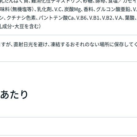
、乳たんぱく質、難消化性デキストリン、砂糖、酵母、食塩／カゼ
調味料（無機塩等）、乳化剤、V.C、炭酸Mg、香料、グルコン酸亜鉛、V.
クチナシ色素、パントテン酸Ca、V.B6、V.B1、V.B2、V.A、葉酸、
に乳成分・大豆を含む）
ますが、直射日光を避け、凍結するおそれのない場所に保存して
）あたり