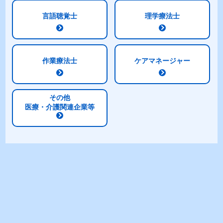
言語聴覚士
理学療法士
作業療法士
ケアマネージャー
その他
医療・介護関連企業等
商品特長
2.0kcal/mlの高エネルギー設計
たんぱく質3.4g/100kcal配合
乳清たんぱく質を含むトータルミルクプロテイ
ンを使用
バランスの良い栄養組成