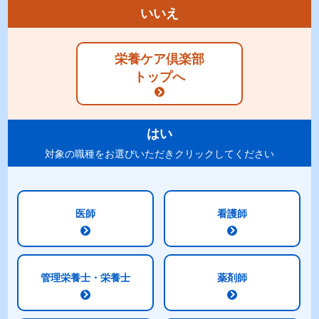
いいえ
商品特長
ラインナップ
栄養ケア倶楽部
標準組成表
原材料
トップへ
アレルギー
表示
賞味期限・
包装
はい
ご注意
対象の職種をお選びいただきクリックしてください
紹介動画
医師
看護師
「明治メイバランスZパックシリーズ 紹介動
画」
管理栄養士・栄養士
薬剤師