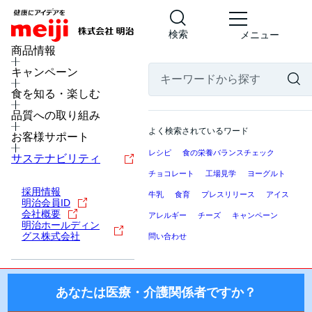
検索
メニュー
MENU
商品情報
キャンペーン
食を知る・楽しむ
医療・介護関係者の皆様へ
品質への取り組み
ここから先の「meiji Nutrition Info（明治ニュートリション
よく検索されているワード
お客様サポート
インフォ）」では、日本国内の医療機関・施設にお勤めの医
レシピ
食の栄養バランスチェック
療・介護関係者（医師・薬剤師・看護師・栄養士・ケアマネ
サステナビリティ
ージャー等）を対象に、製品を適正にご使用いただくための
チョコレート
工場見学
ヨーグルト
情報を提供しております。
採用情報
牛乳
食育
プレスリリース
アイス
明治会員ID
国外の医療・介護関係者、一般の方に対する情報提供を目的
会社概要
アレルギー
チーズ
キャンペーン
明治ホールディン
としたものではございませんので、ご了承ください。
グス株式会社
問い合わせ
株式会社 明治
あなたは医療・介護関係者ですか？