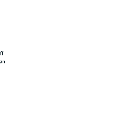
f
 an