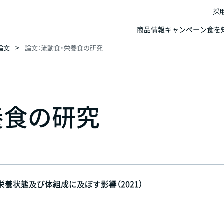
採
商品情報
キャンペーン
食を
論文
論文：流動食・栄養食の研究
養食の研究
養状態及び体組成に及ぼす影響（2021）