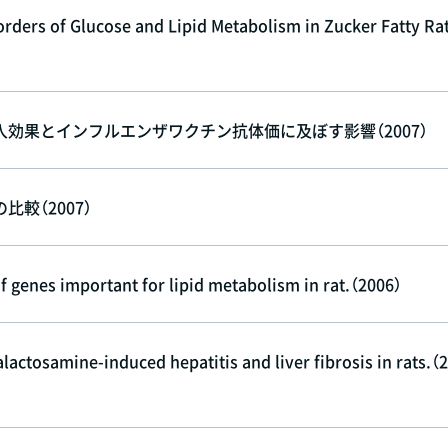
orders of Glucose and Lipid Metabolism in Zucker Fatty Ra
効果とインフルエンザワクチン抗体価に及ぼす影響（2007）
較（2007）
of genes important for lipid metabolism in rat.（2006）
lactosamine-induced hepatitis and liver fibrosis in rats.（