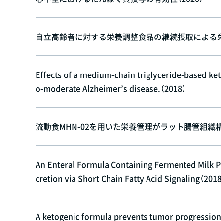
自立高齢者に対する栄養調整食品の継続摂取による栄養
Effects of a medium-chain triglyceride-based ket
o-moderate Alzheimer’s disease.（2018）
流動食MHN-02を用いた栄養管理がラット腸管組織構
An Enteral Formula Containing Fermented Milk P
cretion via Short Chain Fatty Acid Signaling（201
A ketogenic formula prevents tumor progression 