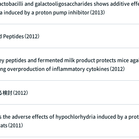
ctobacilli and galactooligosaccharides shows additive eff
ia induced by a proton pump inhibitor（2013）
d Peptides（2012）
ey peptides and fermented milk product protects mice aga
sing overproduction of inflammatory cytokines（2012）
討（2012）
s the adverse effects of hypochlorhydria induced by a pro
rats（2011）