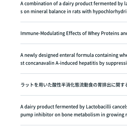
A combination of a dairy product fermented by la
s on mineral balance in rats with hypochlorhydr
Immune-Modulating Effects of Whey Proteins an
A newly designed enteral formula containing wh
st concanavalin A-induced hepatitis by suppres
ラットを用いた酸性半消化態流動食の胃排出に関する検
A dairy product fermented by Lactobacilli cancel
pump inhibitor on bone metabolism in growing 