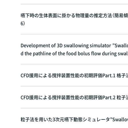
嚥下時の生体表面に掛かる物理量の推定方法（簡易傾
6）
Development of 3D swallowing simulator ”Swallow
d the pathline of the food bolus flow during sw
CFD援用による撹拌装置性能の初期評価Part.1 格子
CFD援用による撹拌装置性能の初期評価Part.2 粒子法
粒子法を用いた3次元嚥下動態シミュレータ”Swallow