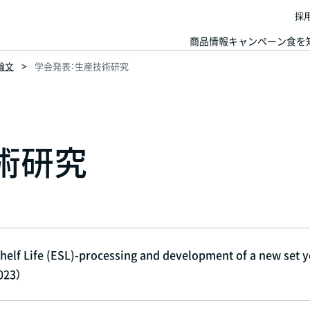
採
商品情報
キャンペーン
食を
論文
学会発表：生産技術研究
術研究
helf Life (ESL)-processing and development of a new set 
023）