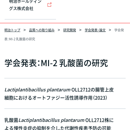
明治ホールディン
グス株式会社
明治トップ
品質への取り組み
研究開発
学会発表・論文
学会発
表：MI-2 乳酸菌の研究
学会発表：MI-2 乳酸菌の研究
Lactiplantibacillus plantarum
OLL2712の腸管上皮
細胞におけるオートファジー活性誘導作用（2023）
乳酸菌
Lactiplantibacillus plantarum
OLL2712株に
よる慢性炎症の抑制を介した代謝性疾患予防の可能