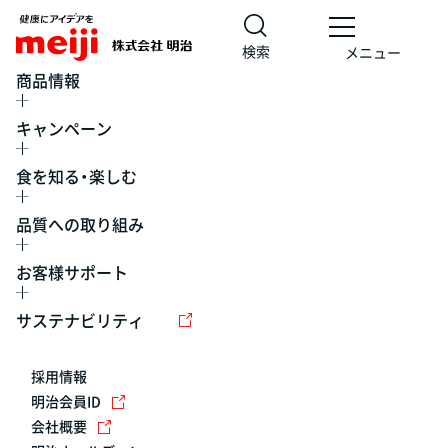
検索
メニュー
商品情報
キャンペーン
食を知る・楽しむ
品質への取り組み
お客様サポート
レシピ
食の栄養バランスチェック
チョコレート
工場見学
サステナビリティ
ヨーグルト
牛乳
食育
プレスリリース
アイス
採用情報
アレルギー
チーズ
キャンペーン
明治会員ID
会社概要
問い合わせ