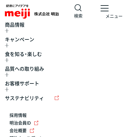
検索
メニュー
商品情報
キャンペーン
食を知る・楽しむ
品質への取り組み
お客様サポート
レシピ
食の栄養バランスチェック
チョコレート
工場見学
サステナビリティ
ヨーグルト
牛乳
食育
プレスリリース
アイス
採用情報
アレルギー
チーズ
キャンペーン
明治会員ID
会社概要
問い合わせ