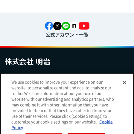
公式アカウント一覧
お問い合わせ
サイトマップ
個人情報保護について
電子公告
We use cookies to improve your experience on our
アクセシビリティへの対応方針
ご利用規約
明治グループのDX
website, to personalize content and ads, to analyze our
Cookie Settings
traffic. We share information about your use of our
website with our advertising and analytics partners, who
may combine it with other information that you have
provided to them or that they have collected from your
use of their services. Please click [Cookie Settings] to
（
｜
）
明治ホールディングス株式会社
EN
簡体
customize your cookie settings on our website.
Cookie
Meiji Seika ファルマ株式会社
Policy