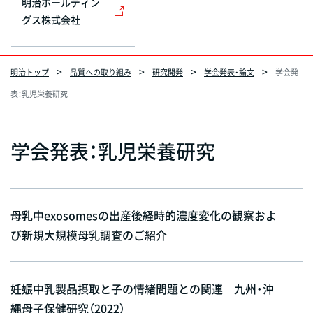
明治ホールディン
グス株式会社
明治トップ
品質への取り組み
研究開発
学会発表・論文
学会発
表：乳児栄養研究
学会発表：乳児栄養研究
母乳中exosomesの出産後経時的濃度変化の観察およ
び新規大規模母乳調査のご紹介
妊娠中乳製品摂取と子の情緒問題との関連 九州・沖
縄母子保健研究（2022）