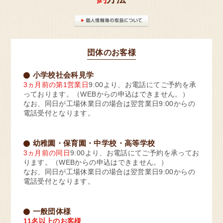
大阪府 高槻市
団体のお客様
お菓子の工場
明治なるほどファクトリー
小学校社会科見学
大阪(高槻市)
3ヵ月前の第1営業日
9:00より、お電話にてご予約を承
っております。（WEBからの申込はできません。）
なお、同日が工場休業日の場合は翌営業日9:00からの
見学予約・お問い合わせ
電話受付となります。
幼稚園・保育園・中学校・高等学校
3ヵ月前の同日
9:00より、お電話にてご予約を承ってお
大阪府 貝塚市
ります。（WEBからの申込はできません。）
なお、同日が工場休業日の場合は翌営業日9:00からの
乳製品の工場
電話受付となります。
明治なるほどファクトリー
関西(貝塚市)
一般団体様
11名以上のお客様