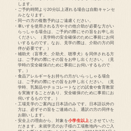
します。
ご予約時間より20分以上遅れる場合は自動キャンセ
ルとなります。
同一の方の複数予約はご遠慮ください。
車いすを使用される方やその他介助が必要な方がい
らっしゃる場合は、ご予約の際にその旨をお申し出
ください。（見学時の安全確保のために事前にお伺
いするものです。なお、見学の際は、介助の方の同
伴が必要です。）
補助犬（盲導犬、介助犬、聴導犬）を同伴される方
は、ご予約の際にその旨をお申し出ください。（見
学時の安全確保のために事前にお伺いするもので
す。）
食品アレルギーをお持ちの方がいらっしゃる場合
は、ご予約の際にその旨をお申し出ください。（見
学時、乳製品やチョコレートなどの試食や食育教室
を実施することがあり、安全確保のために事前にお
伺いするものです。）
工場見学のご案内は日本語のみです。日本語以外の
方は、必ずその旨をご連絡の上、通訳の方の同伴を
お願いします。
安全上の理由から、対象を
小学生以上
とさせていた
だきます。未就学児のお子様の工場敷地内へのご入