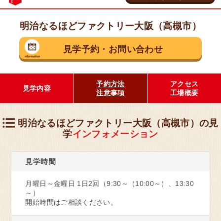
明治なるほどファクトリー大阪（高槻市）
茨城県 守谷市
見学予約
・
お問い合わせ
乳製品の工場
明治なるほどファクトリー
守谷
予約方法
アクセス
見学内容
注意事項
工場概要
見学予約・お問い合わせ
明治なるほどファクトリー大阪（高槻市）の見
学
インフォメーション
埼玉県 坂戸市
見学時間
お菓子の工場
明治なるほどファクトリー
月曜日～金曜日 1日2回（9:30～（10:00～）、13:30
坂戸
～）
開始時間はご相談ください。
見学予約・お問い合わせ