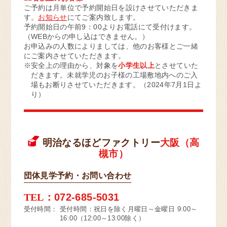
見学予約・お問い合わせ
ご予約は月単位で予約開始日を設けさせていただきま
す。
お知らせ
にてご案内致します。
予約開始日の午前9：00よりお電話にて受付けます。
（WEBからの申し込はできません。）
お申込みの人数によりましては、他のお客様とご一緒
埼玉県 坂戸市
にご案内させていただきます。
※安全上の理由から、対象を
小学生以上
とさせていた
オンライン
だきます。未就学児のお子様の工場敷地内へのご入
明治なるほどファクトリー
場もお断りさせていただきます。（2024年7月1日よ
坂戸
り）
見学予約・お問い合わせ
明治なるほどファクトリー
大阪（高
槻市）
茨城県 守谷市
団体見学予約・お問い合わせ
オンライン
TEL：
072-685-5031
明治なるほどファクトリー
守谷
受付時間：
受付時間：祝日を除く月曜日～金曜日 9:00～
16:00（12:00～13:00除く）