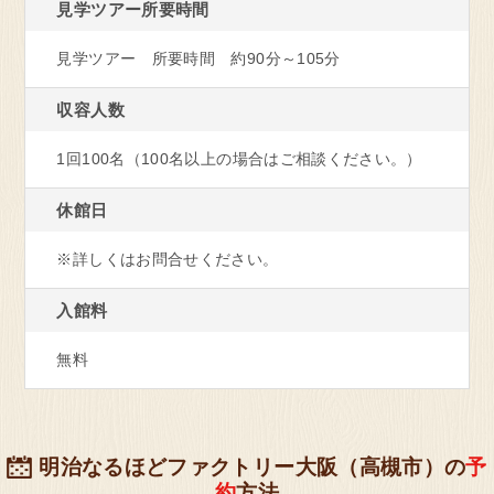
見学ツアー
所要時間
見学ツアー 所要時間 約90分～105分
静岡県 藤枝市
収容人数
お菓子の工場
明治なるほどファクトリー
1回100名（100名以上の場合はご相談ください。）
東海
休館日
見学予約・お問い合わせ
※詳しくはお問合せください。
入館料
愛知県 稲沢市
無料
乳製品の工場
明治なるほどファクトリー
愛知
明治なるほどファクトリー大阪（高槻市）の
予
約
方法
見学予約・お問い合わせ