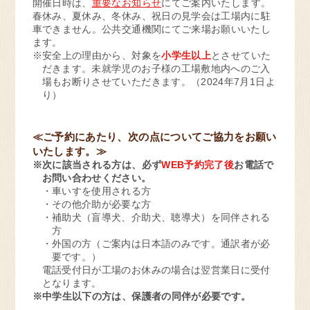
開催日時は、
重要なお知らせ
にてご案内いたします。
春休み、夏休み、冬休み、祝日の見学会は工場内に駐
車できません。公共交通機関にてご来場お願いいたし
ます。
※安全上の理由から、対象を
小学生以上
とさせていた
だきます。未就学児のお子様の工場敷地内へのご入
場もお断りさせていただきます。（2024年7月1日よ
り）
≪ご予約にあたり、次の点についてご協力をお願い
いたします。≫
※次に該当される方は、必ず
WEB予約完了後
お電話で
お問い合わせください。
・車いすを使用される方
・その他介助が必要な方
・補助犬（盲導犬、介助犬、聴導犬）を同伴される
方
・外国の方（ご案内は日本語のみです。通訳者が必
要です。）
電話受付日が工場のお休みの場合は翌営業日に受付
となります。
※中学生以下の方は、保護者の同伴が必要です。