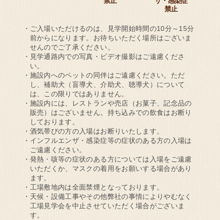
禁止
ザ・
感染症
禁止
ご入場いただけるのは、見学開始時間の10分～15分
前からになります。お待ちいただく場所はございま
せんのでご了承ください。
見学通路内での写真・ビデオ撮影はご遠慮くださ
い。
施設内へのペットの同伴はご遠慮ください。ただ
し、補助犬（盲導犬、介助犬、聴導犬）について
は、この限りではありません。
施設内には、レストランや売店（お菓子、記念品の
販売）はございません。持ち込みでの飲食はお断り
しております。
酒気帯びの方の入場はお断りいたします。
インフルエンザ・感染症等の症状のある方の入場は
ご遠慮ください。
発熱・咳等の症状のある方については入場をご遠慮
いただくか、マスクの着用をお願いする場合があり
ます。
工場敷地内は全面禁煙となっております。
天候・設備工事やその他弊社の事情によりやむなく
工場見学会を中止させていただく場合がございま
す。