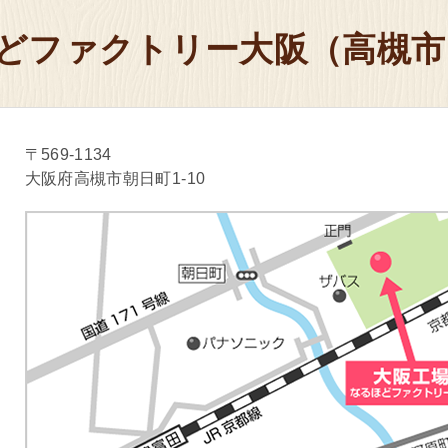
どファクトリー
坂戸
明治な
どファクトリー大阪（高槻市
予約・お問い合わせ
市
乳製品の工場
大阪府
〒569-1134
どファクトリー
愛知
明治な
大阪府高槻市朝日町1-10
予約・お問い合わせ
市
乳製品の工場
埼玉県
どファクトリー
関西(貝塚市)
明治な
予約・お問い合わせ