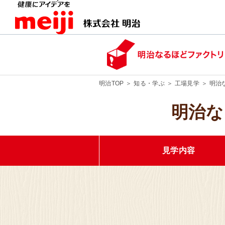
明治TOP
知る・学ぶ
工場見学
明治
明治な
北海道 河西
明治なるほ
見学内容
見学
埼玉県 坂戸