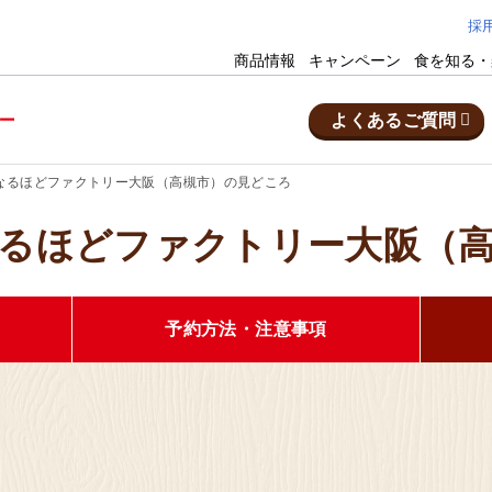
採
商品情報
キャンペーン
食を知る・
よくあるご質問
なるほどファクトリー大阪（高槻市）の見どころ
るほどファクトリー大阪（
郡芽室町
乳製品の工場
茨城県
どファクトリー
十勝
明治な
予約方法
・
注意事項
予約・お問い合わせ
市
お菓子の工場
静岡県