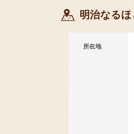
明治なるほ
明治なるほ
見学
愛知県 稲沢
所在地
明治なるほ
見学
大阪府 貝塚
明治なるほ
見学