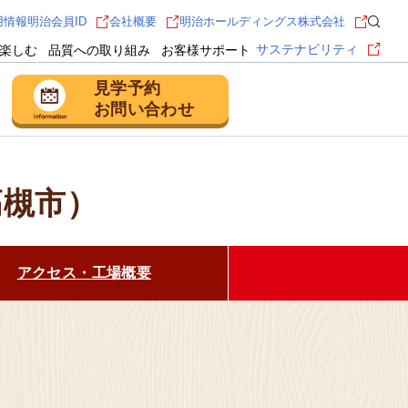
用情報
明治会員ID
会社概要
明治ホールディングス株式会社
サステナビリティ
楽しむ
品質への取り組み
お客様サポート
見学予約
お問い合わせ
高槻市）
 守谷市
乳製品の工場
るほどファクトリー
守谷
アクセス
・
工場概要
見学予約・お問い合わせ
 藤枝市
お菓子の工場