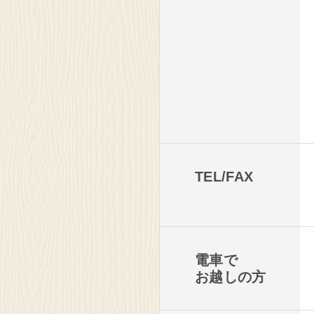
茨城県 守谷
明治なるほ
見学
TEL/FAX
電車で
お越しの方