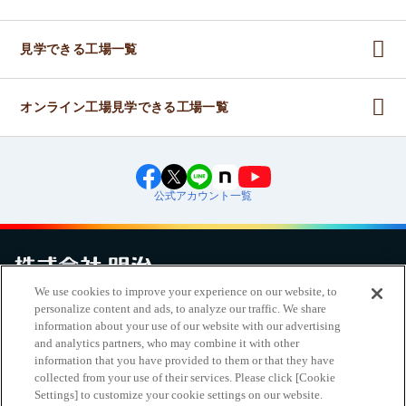
見学できる工場一覧
オンライン工場見学できる工場一覧
公式アカウント一覧
We use cookies to improve your experience on our website, to
personalize content and ads, to analyze our traffic. We share
お問い合わせ
サイトマップ
個人情報保護について
電子公告
アクセシビリティへの対応方針
ご利用規約
明治グループのDX
information about your use of our website with our advertising
Cookie Settings
and analytics partners, who may combine it with other
information that you have provided to them or that they have
collected from your use of their services. Please click [Cookie
Settings] to customize your cookie settings on our website.
（
｜
）
明治ホールディングス株式会社
EN
簡体