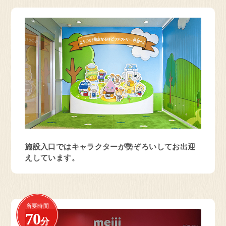
静岡県 藤枝市
お菓子の工場
明治なるほどファクトリー
東海
見学予約・お問い合わせ
施設入口ではキャラクターが勢ぞろいしてお出迎
愛知県 稲沢市
えしています。
乳製品の工場
明治なるほどファクトリー
愛知
所要時間
70
分
見学予約・お問い合わせ