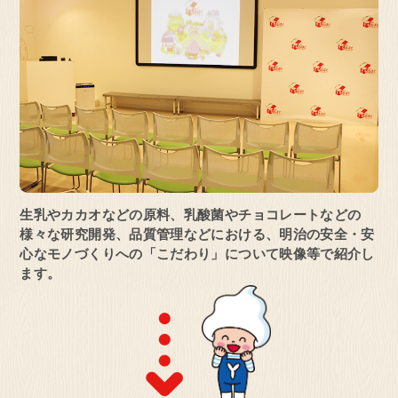
見学予約・お問い合わせ
埼玉県 坂戸市
オンライン
明治なるほどファクトリー
坂戸
見学予約・お問い合わせ
生乳やカカオなどの原料、乳酸菌やチョコ
レートなどの
様々な研究開発、品質管理など
における、明治の安全・安
心なモノづくりへの「こだわり」について映像等で紹介し
ます。
茨城県 守谷市
オンライン
明治なるほどファクトリー
守谷