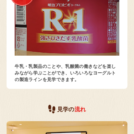
大阪府 高槻市
お菓子の工場
明治なるほどファクトリー
大阪(高槻市)
牛乳・乳製品のことや、乳酸菌の働きなどを楽し
見学予約・お問い合わせ
みながら学ぶことができ、いろいろなヨーグルト
の製造ラインを見学できます。
大阪府 貝塚市
乳製品の工場
見学の
流れ
明治なるほどファクトリー
関西(貝塚市)