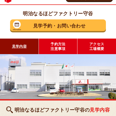
明治なるほどファクトリー守谷
茨城県 守谷市
見学予約
・
お問い合わせ
乳製品の工場
明治なるほどファクトリー
守谷
予約方法
アクセス
見学内容
注意事項
工場概要
見学予約・お問い合わせ
埼玉県 坂戸市
お菓子の工場
明治なるほどファクトリー
坂戸
明治なるほどファクトリー守谷の
見学内容
見学予約・お問い合わせ