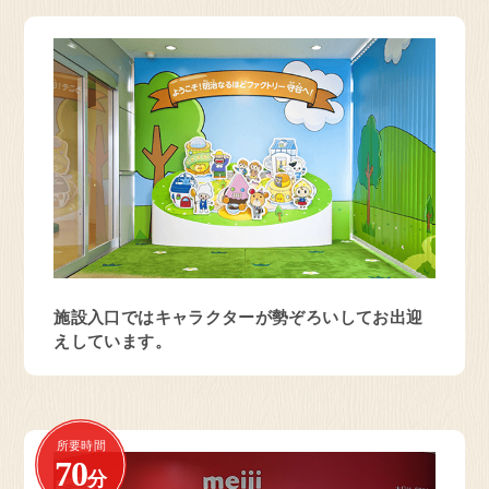
静岡県 藤枝市
お菓子の工場
明治なるほどファクトリー
東海
見学予約・お問い合わせ
施設入口ではキャラクターが勢ぞろいしてお出迎
愛知県 稲沢市
えしています。
乳製品の工場
明治なるほどファクトリー
愛知
所要時間
70
分
見学予約・お問い合わせ