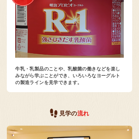
大阪府 高槻市
お菓子の工場
明治なるほどファクトリー
大阪(高槻市)
牛乳・乳製品のことや、乳酸菌の働きなどを楽し
見学予約・お問い合わせ
みながら学ぶことができ、いろいろなヨーグルト
の製造ラインを見学できます。
大阪府 貝塚市
乳製品の工場
見学の
流れ
明治なるほどファクトリー
関西(貝塚市)