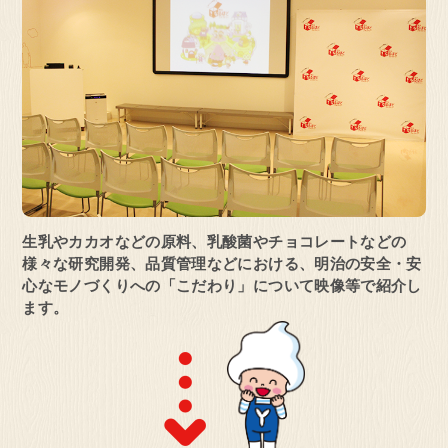
見学予約・お問い合わせ
埼玉県 坂戸市
オンライン
明治なるほどファクトリー
坂戸
見学予約・お問い合わせ
生乳やカカオなどの原料、乳酸菌やチョコ
レートなどの
様々な研究開発、品質管理など
における、明治の安全・安
心なモノづくりへの「こだわり」について映像等で紹介し
ます。
茨城県 守谷市
オンライン
明治なるほどファクトリー
守谷