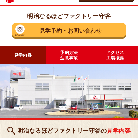
明治なるほどファクトリー守谷
茨城県 守谷市
見学予約
・
お問い合わせ
乳製品の工場
明治なるほどファクトリー
守谷
予約方法
アクセス
見学内容
注意事項
工場概要
見学予約・お問い合わせ
埼玉県 坂戸市
お菓子の工場
明治なるほどファクトリー
坂戸
明治なるほどファクトリー守谷の
見学内容
見学予約・お問い合わせ