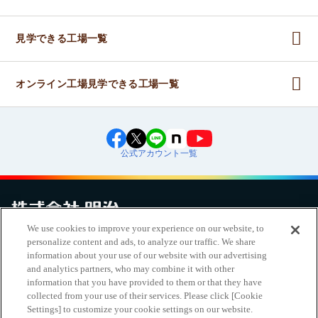
見学できる工場一覧
オンライン工場見学できる工場一覧
公式アカウント一覧
We use cookies to improve your experience on our website, to
personalize content and ads, to analyze our traffic. We share
お問い合わせ
サイトマップ
個人情報保護について
電子公告
アクセシビリティへの対応方針
ご利用規約
明治グループのDX
information about your use of our website with our advertising
Cookie Settings
and analytics partners, who may combine it with other
information that you have provided to them or that they have
collected from your use of their services. Please click [Cookie
Settings] to customize your cookie settings on our website.
（
｜
）
明治ホールディングス株式会社
EN
簡体