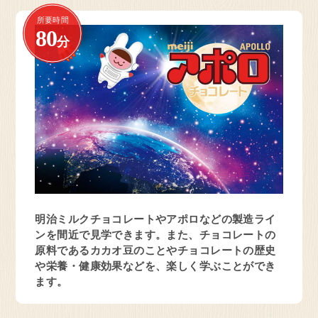
所要時間
80
分
静岡県 藤枝市
お菓子の工場
明治なるほどファクトリー
東海
見学予約・お問い合わせ
明治ミルクチョコレートやアポロなどの製造ライ
愛知県 稲沢市
ンを間近で見学できます。また、チョコレートの
乳製品の工場
原料であるカカオ豆のことやチョコレートの歴史
明治なるほどファクトリー
や栄養・健康効果などを、楽しく学ぶことができ
愛知
ます。
見学予約・お問い合わせ