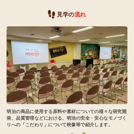
見学の
流れ
大阪府 高槻市
お菓子の工場
明治なるほどファクトリー
大阪(高槻市)
見学予約・お問い合わせ
大阪府 貝塚市
乳製品の工場
明治の商品に使用する原料や
素材についての様々な研究開
明治なるほどファクトリー
発、
品質管理などにおける、明治の安全・安心な
モノづく
関西(貝塚市)
りへの「こだわり」について映像等で紹介します。