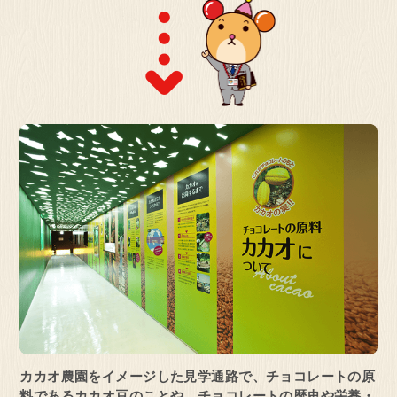
見学予約・お問い合わせ
埼玉県 坂戸市
オンライン
明治なるほどファクトリー
坂戸
見学予約・お問い合わせ
茨城県 守谷市
オンライン
明治なるほどファクトリー
守谷
カカオ農園をイメージした見学通路で、
チョコレートの原
料であるカカオ豆のことや、チョコレートの歴史や栄養・