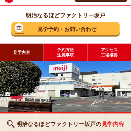
明治なるほどファクトリー坂戸
茨城県 守谷市
見学予約
・
お問い合わせ
乳製品の工場
明治なるほどファクトリー
守谷
予約方法
アクセス
見学内容
注意事項
工場概要
見学予約・お問い合わせ
埼玉県 坂戸市
お菓子の工場
明治なるほどファクトリー
坂戸
明治なるほどファクトリー坂戸の
見学内容
見学予約・お問い合わせ