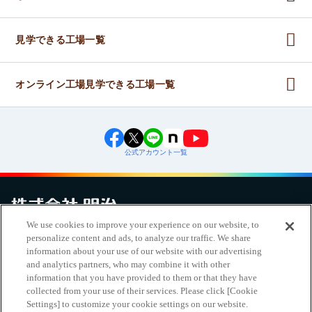
見学できる工場一覧
オンライン工場見学できる工場一覧
公式アカウント一覧
We use cookies to improve your experience on our website, to
personalize content and ads, to analyze our traffic. We share
お問い合わせ
サイトマップ
個人情報保護について
電子公告
アクセシビリティへの対応方針
ご利用規約
明治グループのDX
information about your use of our website with our advertising
Cookie Settings
and analytics partners, who may combine it with other
information that you have provided to them or that they have
collected from your use of their services. Please click [Cookie
Settings] to customize your cookie settings on our website.
明治ホールディングス株式会社
（
EN
｜
簡体
）