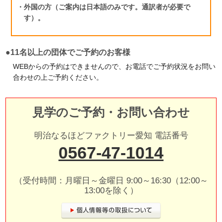
・外国の方（ご案内は日本語のみです。通訳者が必要で
す）。
大阪府 高槻市
●11名以上の団体でご予約のお客様
お菓子の工場
WEBからの予約はできませんので、お電話でご予約状況をお問い
明治なるほどファクトリー
合わせの上ご予約ください。
大阪(高槻市)
見学のご予約・お問い合わせ
見学予約・お問い合わせ
明治なるほどファクトリー愛知 電話番号
0567-47-1014
大阪府 貝塚市
乳製品の工場
（受付時間：月曜日～金曜日 9:00～16:30（12:00～
明治なるほどファクトリー
13:00を除く）
関西(貝塚市)