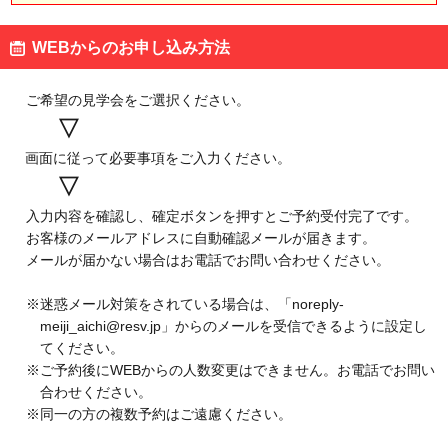
見学予約・お問い合わせ
WEBからのお申し込み方法
ご希望の見学会をご選択ください。
埼玉県 坂戸市
▽
オンライン
画面に従って必要事項をご入力ください。
明治なるほどファクトリー
坂戸
▽
入力内容を確認し、確定ボタンを押すとご予約受付完了です。
見学予約・お問い合わせ
お客様のメールアドレスに自動確認メールが届きます。
メールが届かない場合はお電話でお問い合わせください。
※迷惑メール対策をされている場合は、「noreply-
meiji_aichi@resv.jp」からのメールを受信できるように設定し
茨城県 守谷市
てください。
オンライン
※ご予約後にWEBからの人数変更はできません。お電話でお問い
明治なるほどファクトリー
合わせください。
守谷
※同一の方の複数予約はご遠慮ください。