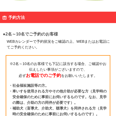
予約方法
静岡県 藤枝市
お菓子の工場
●2名～10名でご予約のお客様
明治なるほどファクトリー
東海
WEBカレンダーで予約状況をご確認の上、WEBまたはお電話に
てご予約ください。
見学予約・お問い合わせ
※2名～10名のお客様でも下記に該当する場合、ご確認やお
伝えしたい事項がございますので、
お電話でのご予約
必ず
をお願いいたします。
愛知県 稲沢市
・社会福祉施設等の方。
乳製品の工場
・車いすを使用される方やその他介助が必要な方（見学時の
明治なるほどファクトリー
安全確保のために事前にお伺いするものです。なお、見学
愛知
の際は、介助の方の同伴が必要です）。
・補助犬（盲導犬、介助犬、聴導犬）を同伴される方（見学
時の安全確保のために事前にお伺いするものです）。
見学予約・お問い合わせ