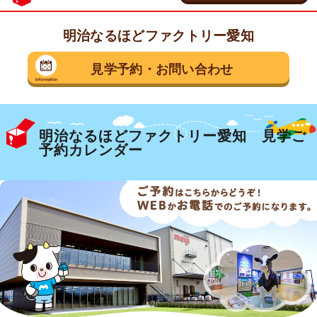
明治なるほどファクトリー愛知
茨城県 守谷市
見学予約
・
お問い合わせ
乳製品の工場
明治なるほどファクトリー
守谷
明治なるほどファクトリー愛知 見学ご
見学予約・お問い合わせ
予約カレンダー
埼玉県 坂戸市
お菓子の工場
明治なるほどファクトリー
坂戸
見学予約・お問い合わせ