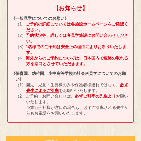
静岡県 藤枝市
【お知らせ】
お菓子の工場
《一般見学についてのお願い》
（1）
ご予約の詳細については各施設ホームページをご確認く
明治なるほどファクトリー
ださい。
東海
（2）
予約状況等、詳しくは各見学施設にお問い合わせくださ
い。
（3）
1名様でのご予約は安全上の理由によりお断りいたしま
見学予約・お問い合わせ
す。
（4）
海外からのご予約については、日本国内で連絡の取れる
方を窓口とさせていただきます。
《保育園、幼稚園、小中高等学校の社会科見学についてのお願
愛知県 稲沢市
い》
（1）園児・児童・生徒様のみや保護者様連れではなく、
必ず
乳製品の工場
先生によるご引率
をお願いいたします。
（2）ご予約・お問い合わせは、
必ずご引率の先生より
お願い
明治なるほどファクトリー
いたします。
愛知
※旅行会社様が窓口の場合も、必ずご引率される先生か
らもお電話をお願いいたします。
見学予約・お問い合わせ