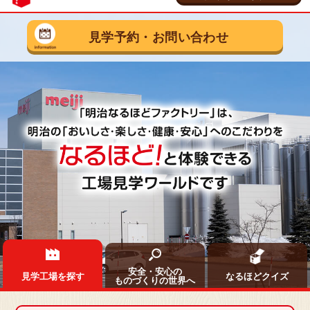
茨城県 守谷市
乳製品の工場
見学予約
・
お問い合わせ
明治なるほどファクトリー
守谷
見学予約・お問い合わせ
埼玉県 坂戸市
お菓子の工場
明治なるほどファクトリー
坂戸
見学予約・お問い合わせ
安全・安心の
見学工場を探す
なるほどクイズ
ものづくりの世界へ