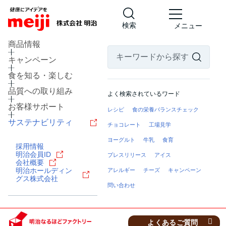
検索
メニュー
商品情報
キャンペーン
食を知る・楽しむ
品質への取り組み
よく検索されているワード
お客様サポート
レシピ
食の栄養バランスチェック
北海道 河西郡芽室町
サステナビリティ
チョコレート
工場見学
乳製品の工場
ヨーグルト
牛乳
食育
明治なるほどファクトリー
採用情報
明治会員ID
十勝
プレスリリース
アイス
会社概要
明治ホールディン
アレルギー
チーズ
キャンペーン
グス株式会社
見学予約・お問い合わせ
問い合わせ
よくあるご質問