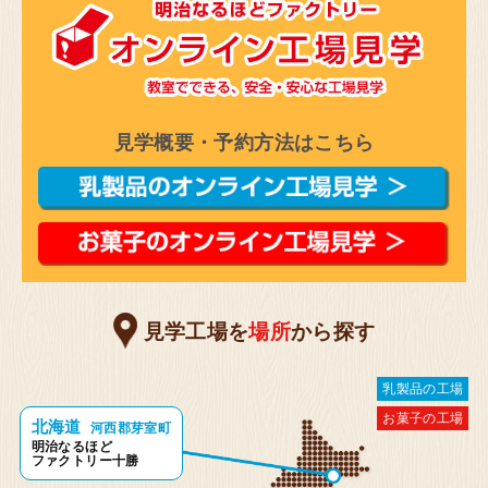
大阪府 高槻市
お菓子の工場
明治なるほどファクトリー
大阪(高槻市)
見学概要・予約方法はこちら
見学予約・お問い合わせ
大阪府 貝塚市
乳製品の工場
見学工場を
場所
から探す
明治なるほどファクトリー
関西(貝塚市)
乳製品の工場
お菓子の工場
北海道
河西郡芽室町
見学予約・お問い合わせ
明治なるほど
ファクトリー十勝