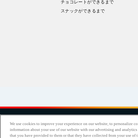
チョコレートができるまで
スナックができるまで
お問い
We use cookies to improve your experience on our website, to personalize cont
information about your use of our website with our advertising and analytics
Copyright Meiji Co., Ltd. All Rights Reserved.
that you have provided to them or that they have collected from your use of th