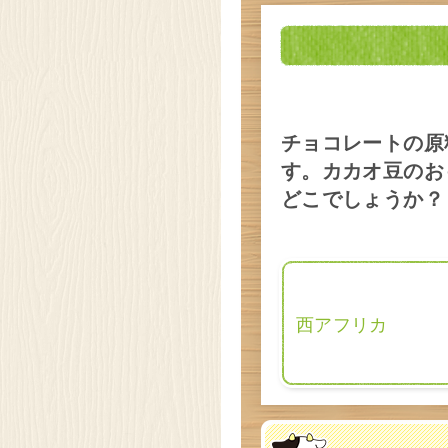
明治なるほ
見学
チョコレートの原
愛知県 稲沢
す。カカオ豆のお
明治なるほ
どこでしょうか？
見学
大阪府 貝塚
西アフリカ
明治なるほ
見学