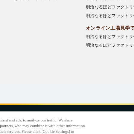
明治なるほどファクトリ
明治なるほどファクトリ
オンライン工場見学
明治なるほどファクトリ
明治なるほどファクトリ
合わせ
サイトマップ
個人情報保護について
電子公告
アクセシビリティ
ent and ads, to analyze our traffic. We share
 partners, who may combine it with other information
明治ホールディングス
eir services. Please click [Cookie Settings] to