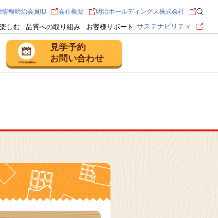
用情報
明治会員ID
会社概要
明治ホールディングス株式会社
サステナビリティ
楽しむ
品質への取り組み
お客様サポート
見学予約
お問い合わせ
 守谷市
乳製品の工場
るほどファクトリー
守谷
見学予約・お問い合わせ
 藤枝市
お菓子の工場