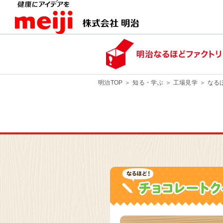
明治TOP
知る・学ぶ
工場見学
なる
北海道 河西
明治なるほ
見学
埼玉県 坂戸