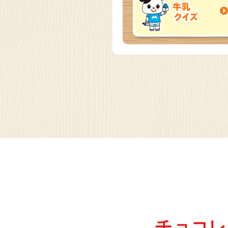
茨城県 守谷
明治なるほ
見学
チョコレ