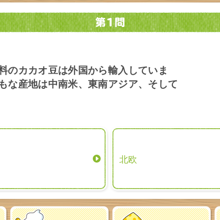
どファクトリー
坂戸
明治な
予約・お問い合わせ
料のカカオ豆は外国から輸入していま
市
乳製品の工場
大阪府
もな産地は中南米、東南アジア、そして
どファクトリー
愛知
明治な
予約・お問い合わせ
市
乳製品の工場
埼玉県
北欧
どファクトリー
関西(貝塚市)
明治な
予約・お問い合わせ