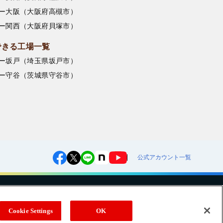
ー大阪（大阪府高槻市）
ー関西（大阪府貝塚市）
できる工場一覧
ー坂戸（埼玉県坂戸市）
ー守谷（茨城県守谷市）
公式アカウント一覧
への対応方針
ご利用規約
明治グループのDX
Cookie Settings
Cookie Settings
OK
（
｜
）
株式会社
EN
簡体
Meiji Seika ファルマ株式会社