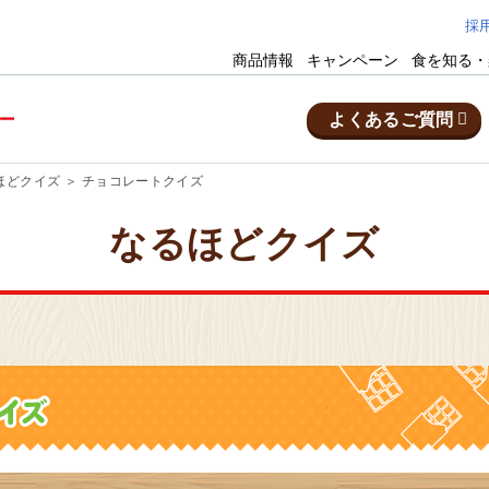
採
商品情報
キャンペーン
食を知る・
よくあるご質問
ほどクイズ
チョコレートクイズ
なるほどクイズ
郡芽室町
乳製品の工場
茨城県
どファクトリー
十勝
明治な
予約・お問い合わせ
市
お菓子の工場
静岡県