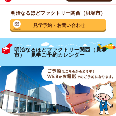
明治なるほどファクトリー関西（貝塚市）
茨城県 守谷市
見学予約
・
お問い合わせ
乳製品の工場
明治なるほどファクトリー
守谷
明治なるほどファクトリー関西（貝塚
見学予約・お問い合わせ
市） 見学ご予約カレンダー
埼玉県 坂戸市
お菓子の工場
明治なるほどファクトリー
坂戸
見学予約・お問い合わせ