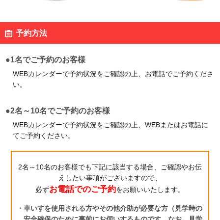
予約方法
静岡県 藤枝市
お菓子の工場
●1名でご予約のお客様
明治なるほどファクトリー
WEBカレンダーで予約状況をご確認の上、お電話でご予約くださ
東海
い。
見学予約・お問い合わせ
●2名～10名でご予約のお客様
WEBカレンダーで予約状況をご確認の上、WEBまたはお電話に
てご予約ください。
愛知県 稲沢市
乳製品の工場
2名～10名のお客様でも下記に該当する場合、ご確認やお伝
えしたい事項がございますので、
明治なるほどファクトリー
お電話でのご予約
必ず
をお願いいたします。
愛知
・車いすを使用される方やその他介助が必要な方（見学時の
見学予約・お問い合わせ
安全確保のために事前にお伺いするものです。なお、見学