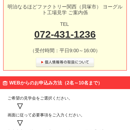
見学予約・お問い合わせ
明治なるほどファクトリー関西（貝塚市） ヨーグル
ト工場見学 ご案内係
TEL
埼玉県 坂戸市
072-431-1236
オンライン
明治なるほどファクトリー
（受付時間：平日9:00～16:00）
坂戸
見学予約・お問い合わせ
WEBからのお申込み方法（2名～10名まで）
茨城県 守谷市
ご希望の見学会をご選択ください。
オンライン
▽
明治なるほどファクトリー
画面に従って必要事項をご入力ください。
守谷
▽