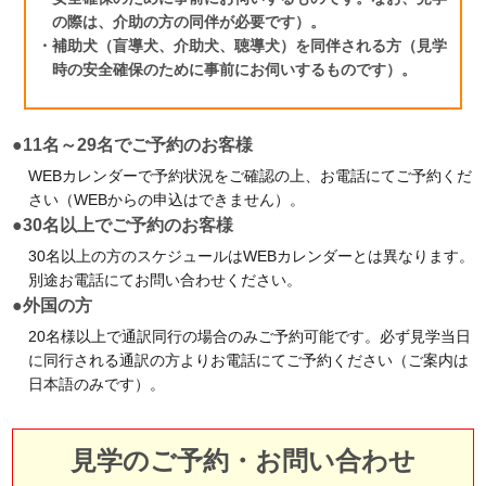
の際は、介助の方の同伴が必要です）。
・補助犬（盲導犬、介助犬、聴導犬）を同伴される方（見学
時の安全確保のために事前にお伺いするものです）。
大阪府 高槻市
お菓子の工場
●11名～29名でご予約のお客様
明治なるほどファクトリー
WEBカレンダーで予約状況をご確認の上、お電話にてご予約くだ
大阪(高槻市)
さい（WEBからの申込はできません）。
●30名以上でご予約のお客様
見学予約・お問い合わせ
30名以上の方のスケジュールはWEBカレンダーとは異なります。
別途お電話にてお問い合わせください。
●外国の方
20名様以上で通訳同行の場合のみご予約可能です。必ず見学当日
大阪府 貝塚市
に同行される通訳の方よりお電話にてご予約ください（ご案内は
乳製品の工場
日本語のみです）。
明治なるほどファクトリー
関西(貝塚市)
見学のご予約・お問い合わせ