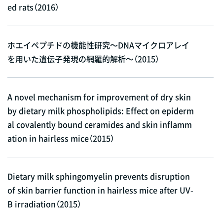
ed rats（2016）
ホエイペプチドの機能性研究～DNAマイクロアレイ
を用いた遺伝子発現の網羅的解析～（2015）
A novel mechanism for improvement of dry skin
by dietary milk phospholipids: Effect on epiderm
al covalently bound ceramides and skin inflamm
ation in hairless mice（2015）
Dietary milk sphingomyelin prevents disruption
of skin barrier function in hairless mice after UV-
B irradiation（2015）