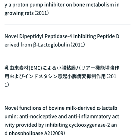
y a proton pump inhibitor on bone metabolism in
growing rats（2011）
Novel Dipeptidyl Peptidase-4 Inhibiting Peptide D
erived from β-Lactoglobulin（2011）
乳由来素材(EMC)による小腸粘膜バリアー機能増強作
用およびインドメタシン惹起小腸病変抑制作用（201
1）
Novel functions of bovine milk-derived α-lactalb
umin: anti-nociceptive and anti-inflammatory act
ivity provided by inhibiting cyclooxygenase-2 an
d phospholipase A2（2009）