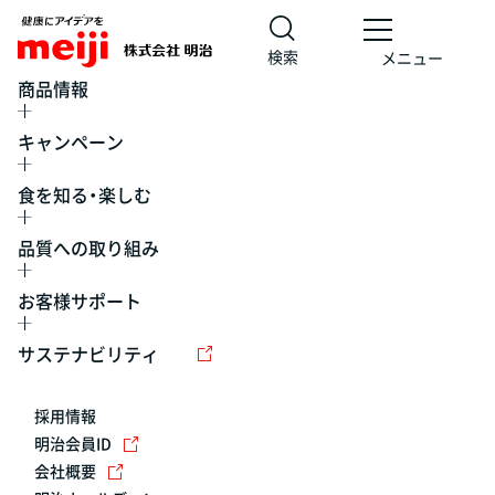
検索
メニュー
商品情報
キャンペーン
食を知る・楽しむ
品質への取り組み
お客様サポート
レシピ
食の栄養バランスチェック
チョコレート
工場見学
サステナビリティ
ヨーグルト
牛乳
食育
プレスリリース
アイス
採用情報
アレルギー
チーズ
キャンペーン
明治会員ID
会社概要
問い合わせ