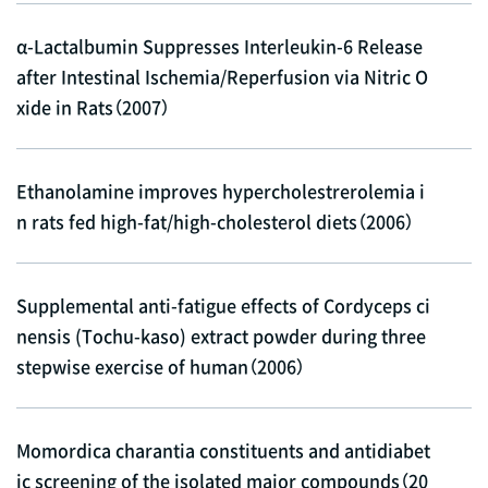
α-Lactalbumin Suppresses Interleukin-6 Release
after Intestinal Ischemia/Reperfusion via Nitric O
xide in Rats（2007）
Ethanolamine improves hypercholestrerolemia i
n rats fed high-fat/high-cholesterol diets（2006）
Supplemental anti-fatigue effects of Cordyceps ci
nensis (Tochu-kaso) extract powder during three
stepwise exercise of human（2006）
Momordica charantia constituents and antidiabet
ic screening of the isolated major compounds（20