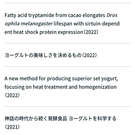
Fatty acid tryptamide from cacao elongates
Dros
ophila melanogaster
lifespan with sirtuin-depend
ent heat shock protein expression（2022）
ヨーグルトの美味しさを決めるもの（2022）
A new method for producing superior set yogurt,
focusing on heat treatment and homogenization
（2022）
神話の時代から続く発酵食品 ヨーグルトを科学する
（2021）