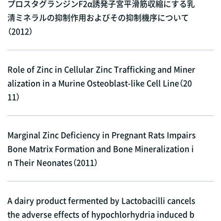
プロスタグランジンF2α誘発子宮平滑筋収縮にする乳
清ミネラルの抑制作用およびその抑制機序について
（2012）
Role of Zinc in Cellular Zinc Trafficking and Miner
alization in a Murine Osteoblast-like Cell Line（20
11）
Marginal Zinc Deficiency in Pregnant Rats Impairs
Bone Matrix Formation and Bone Mineralization i
n Their Neonates（2011）
A dairy product fermented by Lactobacilli cancels
the adverse effects of hypochlorhydria induced b