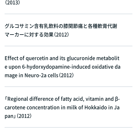
（2013）
グルコサミン含有乳飲料の膝関節痛と各種軟膏代謝
マーカーに対する効果（2012）
Effect of quercetin and its glucuronide metabolit
e upon 6-hydorxydopamine-induced oxidative da
mage in Neuro-2a cells（2012）
「Regional difference of fatty acid, vitamin and β-
carotene concentration in milk of Hokkaido in Ja
pan」（2012）