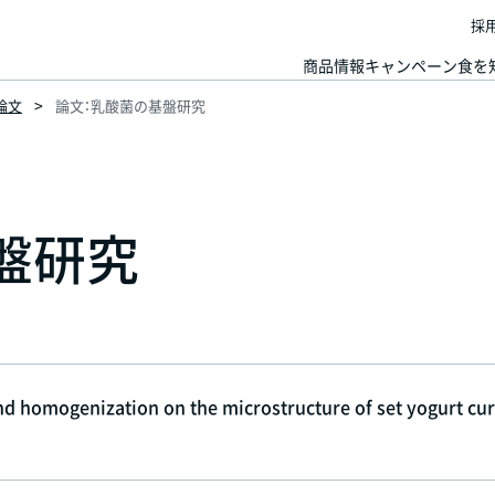
採
商品情報
キャンペーン
食を
論文
論文：乳酸菌の基盤研究
盤研究
nd homogenization on the microstructure of set yogurt cu