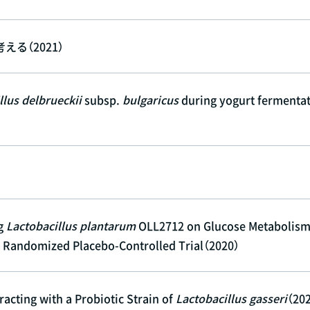
る（2021）
llus delbrueckii
subsp.
bulgaricus
during yogurt fermentat
ng
Lactobacillus plantarum
OLL2712 on Glucose Metabolism
 A Randomized Placebo-Controlled Trial（2020）
racting with a Probiotic Strain of
Lactobacillus gasseri
（20