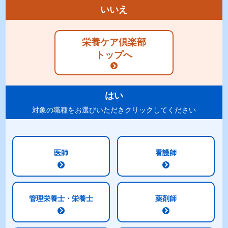
る一方で、意識障害が強くて経口摂取困難な
いいえ
方、意識はしっかりしていても嚥下反射が起き
ない方なども多く、個別の患者さんに応じた食
栄養ケア倶楽部
事支援が求められます。
トップへ
そこで今回は脳卒中急性期患者さんの食事管理
を支援する上でのポイントなどを中心にご紹介
します。
はい
対象の職種をお選びいただきクリックしてください
医師
看護師
管理栄養士・栄養士
薬剤師