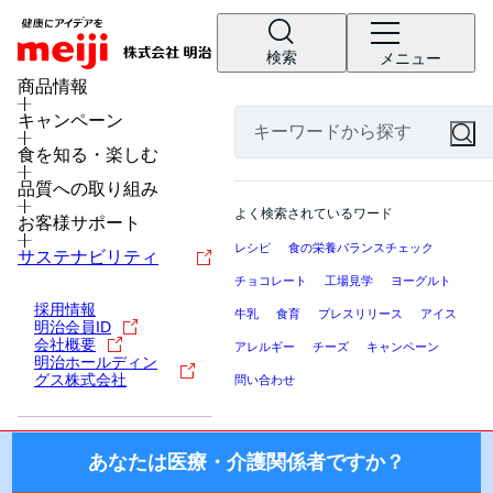
検索
メニュー
MENU
商品情報
キャンペーン
17
Vol.
食を知る・楽しむ
医療・介護関係者の皆様へ
品質への取り組み
ここから先の「meiji Nutrition Info（明治ニュートリション
よく検索されているワード
インフォ）」では、日本国内の医療機関・施設にお勤めの医
お客様サポート
療・介護関係者（医師・薬剤師・看護師・栄養士・ケアマネ
レシピ
食の栄養バランスチェック
サステナビリティ
ージャー等）を対象に、製品を適正にご使用いただくための
チョコレート
工場見学
ヨーグルト
情報を提供しております。
採用情報
特集
牛乳
食育
プレスリリース
アイス
明治会員ID
国外の医療・介護関係者、一般の方に対する情報提供を目的
会社概要
アレルギー
チーズ
キャンペーン
脳卒中急性期の患者さ
としたものではございませんので、ご了承ください。
明治ホールディン
グス株式会社
問い合わせ
んの食事支援
株式会社 明治
脳卒中急性期の患者さんの病態は様々です。
あなたは医療・介護関係者ですか？
意識が清明ですぐに食事を召し上がれる方がい