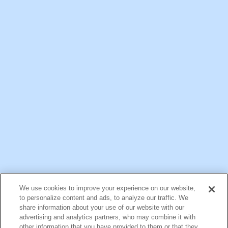
一般ご家庭向け情報
公式アカウント一覧
We use cookies to improve your experience on our website,
お問い合わせ
サイトマップ
個人情報保護について
電子公告
to personalize content and ads, to analyze our traffic. We
アクセシビリティへの対応方針
ご利用規約
明治グループのDX
share information about your use of our website with our
Cookie Settings
advertising and analytics partners, who may combine it with
other information that you have provided to them or that they