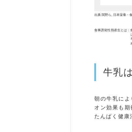
出典 関野ら, 日本栄養・食糧学会
食事誘発性熱産生とは：食物を
牛乳
朝の牛乳によ
オン効果も期
たんぱく健康