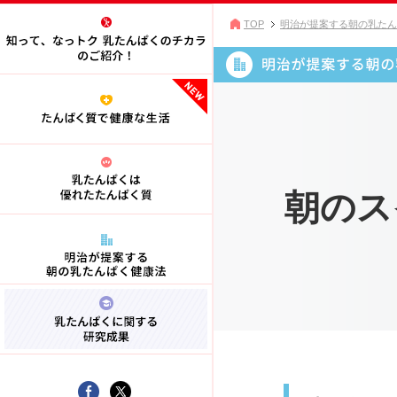
TOP
明治が提案する朝の乳たん
朝のス