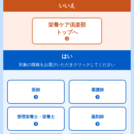
いいえ
商品特長
ラインナップ
栄養ケア倶楽部
標準組成表
原材料
トップへ
アレルギー
表示
賞味期限
・包装
はい
ご注意
対象の職種をお選びいただきクリックしてください
商品特長
医師
看護師
3つの大きな商品特長
①たんぱく質高配合(9g)でカラダづくりをサポート
管理栄養士・栄養士
薬剤師
たんぱく原料として吸収の良い「ホエイプロテイ
ン」を100％使用し、BCAAを配合