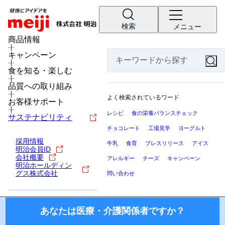
検索
メニュー
MENU
商品情報
キャンペーン
食を知る・楽しむ
医療・介護関係者の皆様へ
品質への取り組み
ここから先の「meiji Nutrition Info（明治ニュートリション
よく検索されているワード
インフォ）」では、日本国内の医療機関・施設にお勤めの医
お客様サポート
療・介護関係者（医師・薬剤師・看護師・栄養士・ケアマネ
レシピ
食の栄養バランスチェック
サステナビリティ
ージャー等）を対象に、製品を適正にご使用いただくための
チョコレート
工場見学
ヨーグルト
情報を提供しております。
採用情報
牛乳
食育
プレスリリース
アイス
明治会員ID
国外の医療・介護関係者、一般の方に対する情報提供を目的
会社概要
アレルギー
チーズ
キャンペーン
としたものではございませんので、ご了承ください。
明治ホールディン
グス株式会社
問い合わせ
株式会社 明治
あなたは医療・介護関係者ですか？