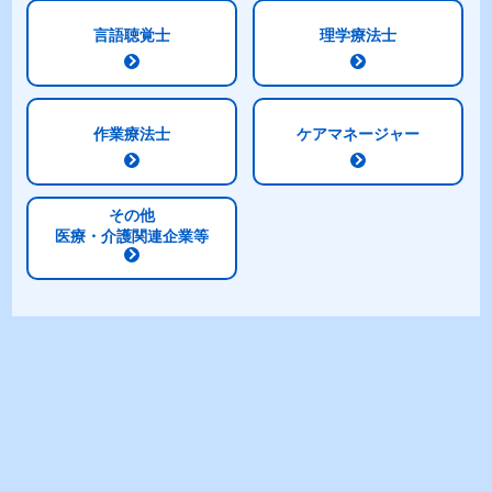
②ビタミンD高配合(20μg)でリハビリテーションをサ
言語聴覚士
理学療法士
ポート
③1食不足分
の全ビタミン
、鉄・銅・亜鉛を配合
※1
※2
し、日々の食事をサポート
作業療法士
ケアマネージャー
※1 令和元年 国民健康・栄養調査(20歳以上の各性年代)の摂
取量(中央値)と、日本人の食事摂取基準(2020年版)の推奨量
その他
または目安量を比較し、不足量の1/3(1食分を想定)以上を配
医療・介護関連企業等
合。
※2 食品表示基準に規定された13種のビタミンを配合。
体に大切な栄養素が一度に摂れる！
100kcal/125ml
明治メイバランスMiniカップミルクテイストシ
リーズと比較し、