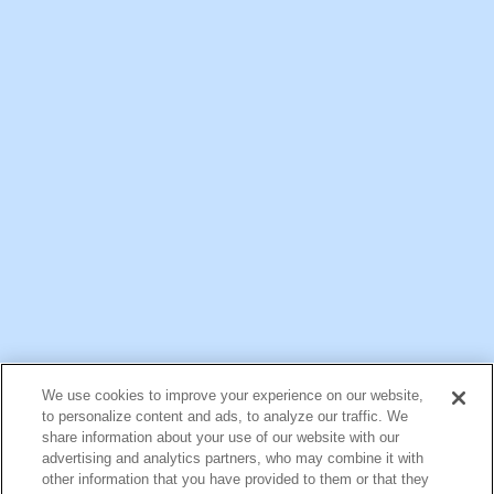
一般ご家庭向け情報
公式アカウント一覧
We use cookies to improve your experience on our website,
お問い合わせ
サイトマップ
個人情報保護について
電子公告
to personalize content and ads, to analyze our traffic. We
アクセシビリティへの対応方針
ご利用規約
明治グループのDX
share information about your use of our website with our
Cookie Settings
advertising and analytics partners, who may combine it with
other information that you have provided to them or that they