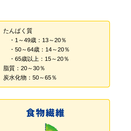
たんぱく質
・1～49歳：13～20％
・50～64歳：14～20％
・65歳以上：15～20％
脂質：20～30％
炭水化物：50～65％