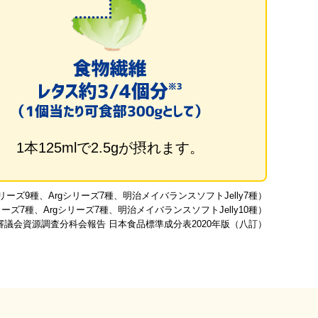
1本125mlで2.5gが摂れます。
ズ9種、Argシリーズ7種、明治メイバランスソフトJelly7種）
ズ7種、Argシリーズ7種、明治メイバランスソフトJelly10種）
審議会資源調査分科会報告 日本食品標準成分表2020年版（八訂）