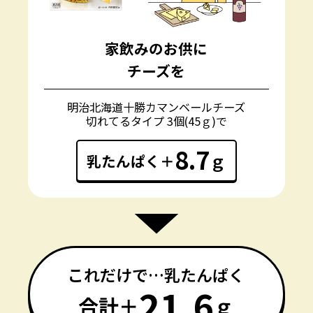
家飲みのお供に
チーズを
明治北海道十勝カマンベールチーズ
切れてるタイプ 3個(45ｇ)で
8.7
ｇ
乳たんぱく＋
これだけで…乳たんぱく
21.6
合計＋
ｇ