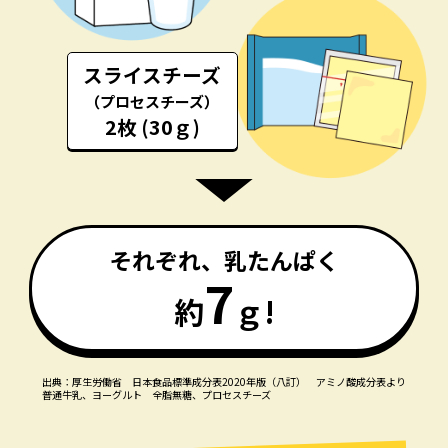
スライスチーズ
（プロセスチーズ）
2枚 (30ｇ)
それぞれ、乳たんぱく
7
約
ｇ!
出典：厚生労働省 日本食品標準成分表2020年版（八訂） アミノ酸成分表より
普通牛乳、ヨーグルト 全脂無糖、プロセスチーズ