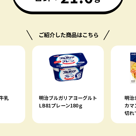
ご紹介した商品はこちら
ヨーグルト
明治北海道十勝
明
0ｇ
カマンベールチーズ
90
切れてるタイプ90ｇ