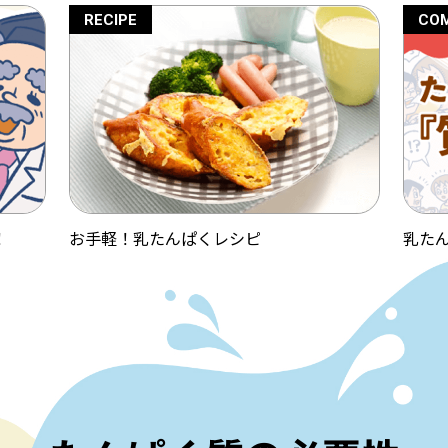
COMICS
REC
乳たんぱくについてマンガで学ぼう！
お手