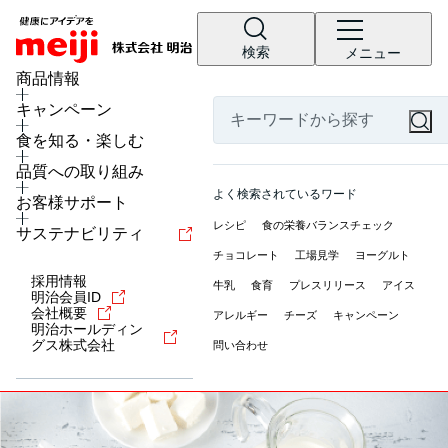
検索
メニュー
商品情報
キャンペーン
食を知る・楽しむ
品質への取り組み
よく検索されているワード
お客様サポート
レシピ
食の栄養バランスチェック
サステナビリティ
チョコレート
工場見学
ヨーグルト
採用情報
牛乳
食育
プレスリリース
アイス
明治会員ID
会社概要
アレルギー
チーズ
キャンペーン
明治ホールディン
グス株式会社
問い合わせ