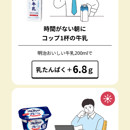
時間がない朝に
コップ1杯の牛乳
明治おいしい牛乳200mlで
6.8
ｇ
乳たんぱく＋