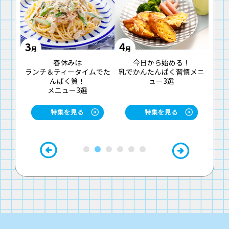
5
6
月
月
今日から始める！
お仕事に・行楽に！
たんぱく質で梅雨
かんたんぱく習慣メニ
お弁当でもたんぱく質メニ
る！
ュー3選
ュー3選
さっぱりメニュ
特集を見る
特集を見る
特集を見る