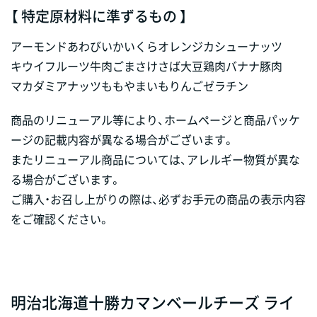
【 特定原材料に準ずるもの 】
アーモンド
あわび
いか
いくら
オレンジ
カシューナッツ
キウイフルーツ
牛肉
ごま
さけ
さば
大豆
鶏肉
バナナ
豚肉
マカダミアナッツ
もも
やまいも
りんご
ゼラチン
商品のリニューアル等により、ホームページと商品パッケ
ージの記載内容が異なる場合がございます。
またリニューアル商品については、アレルギー物質が異な
る場合がございます。
ご購入・お召し上がりの際は、必ずお手元の商品の表示内容
をご確認ください。
明治北海道十勝カマンベールチーズ ライ