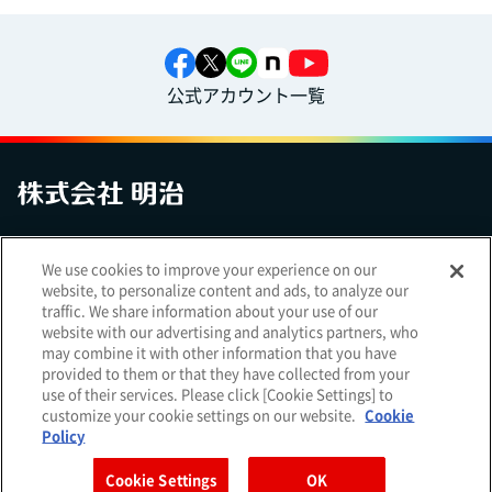
公式アカウント一覧
お問い合わせ
サイトマップ
個人情報保護について
電子公告
We use cookies to improve your experience on our
アクセシビリティへの対応方針
ご利用規約
明治グループのDX
website, to personalize content and ads, to analyze our
Cookie Settings
traffic. We share information about your use of our
website with our advertising and analytics partners, who
may combine it with other information that you have
provided to them or that they have collected from your
use of their services. Please click [Cookie Settings] to
（
｜
）
明治ホールディングス株式会社
EN
簡体
customize your cookie settings on our website.
Cookie
Meiji Seika ファルマ株式会社
Policy
Cookie Settings
OK
Copyright Meiji Co., Ltd. All Rights Reserved.