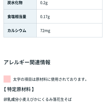
炭水化物
0.2g
食塩相当量
0.17g
カルシウム
72mg
アレルギー関連情報
太字の項目は原材料に使用されております。
【 特定原材料 】
卵
乳成分
小麦
えび
かに
くるみ
落花生
そば