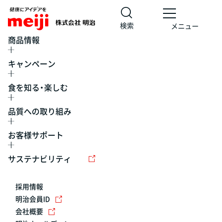
検索
メニュー
商品情報
キャンペーン
食を知る・楽しむ
品質への取り組み
お客様サポート
レシピ
食の栄養バランスチェック
チョコレート
工場見学
サステナビリティ
ヨーグルト
牛乳
食育
プレスリリース
アイス
採用情報
アレルギー
チーズ
キャンペーン
明治会員ID
会社概要
問い合わせ