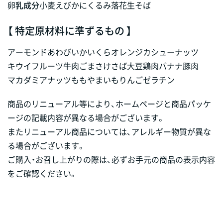
卵
乳成分
小麦
えび
かに
くるみ
落花生
そば
【 特定原材料に準ずるもの 】
アーモンド
あわび
いか
いくら
オレンジ
カシューナッツ
キウイフルーツ
牛肉
ごま
さけ
さば
大豆
鶏肉
バナナ
豚肉
マカダミアナッツ
もも
やまいも
りんご
ゼラチン
商品のリニューアル等により、ホームページと商品パッケ
ージの記載内容が異なる場合がございます。
またリニューアル商品については、アレルギー物質が異な
る場合がございます。
ご購入・お召し上がりの際は、必ずお手元の商品の表示内容
をご確認ください。