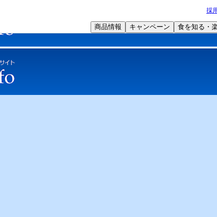
採
商品情報
キャンペーン
食を知る・
学術サポート
オリジナル特集
Web
治メイバランス 流動食シリーズ
明治メイバランス RHP