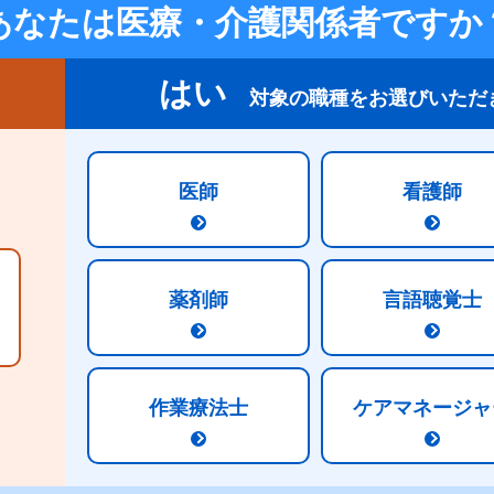
あなたは医療・介護関係者ですか
のため、店頭では取り扱っておりません。
はい
対象の職種をお選びいただ
医師
看護師
たんぱく質
5.0g/100kcal
薬剤師
言語聴覚士
作業療法士
ケアマネージャ
商品パンフレットはこちら