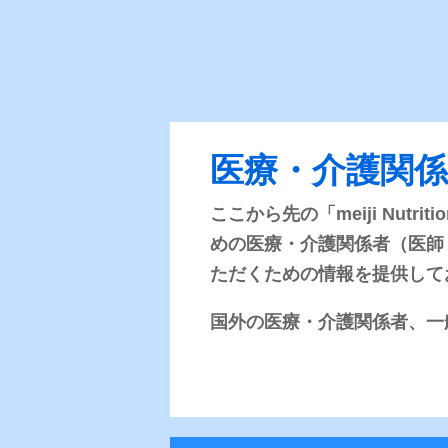
「色」と「番号」でダブ
誤使用防止に配慮して、それぞ
医療・介護関
良質な乳清たんぱく質
ここから先の「meiji Nut
イン使用）
めの医療・介護関係者（医師
ただくための情報を提供して
7種類の微量元素（亜鉛
国外の医療・介護関係者、一
カルニチン 20mg/100kc
フラクトオリゴ糖 0.4g/10