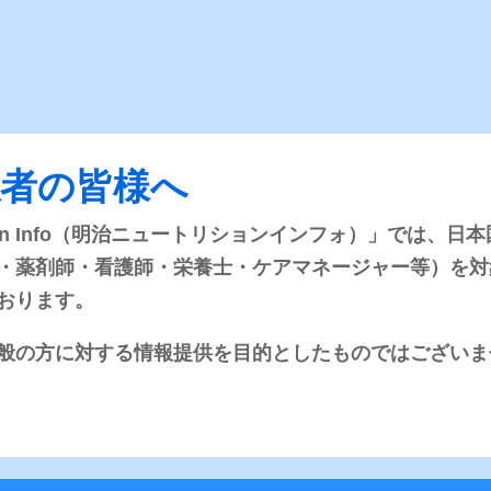
ル識別
れの品目を色分けし、さらに番号を付けて識別性を高め
係者の皆様へ
を含むトータルミルクプロテインを使用し
rition Info（明治ニュートリションインフォ）」では
・薬剤師・看護師・栄養士・ケアマネージャー等）を対
おります。
、銅、セレン、マンガン、クロム、モリ
般の方に対する情報提供を目的としたものではございま
al 配合
0kcal 配合