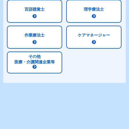
言語聴覚士
理学療法士
少量で高エネルギー設計！
1本
200kcal
/125ml
作業療法士
ケアマネージャー
その他
医療・介護関連企業等
※1 文部科学省科学技術・学術審議会資源調査分科会報告 日
本食品標準成分表2015年版
体に大切な栄養素が一度に摂れる！