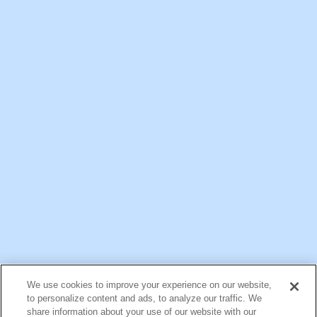
一般ご家庭向け情報
公式アカウント一覧
We use cookies to improve your experience on our website,
お問い合わせ
サイトマップ
個人情報保護について
電子公告
to personalize content and ads, to analyze our traffic. We
アクセシビリティへの対応方針
ご利用規約
明治グループのDX
share information about your use of our website with our
Cookie Settings