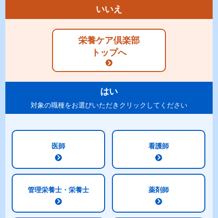
いいえ
商品特長
ラインナップ
栄養ケア倶楽部
標準組成表
原材料
トップへ
アレルギー
表示
賞味期限
・包装
はい
ご注意
対象の職種をお選びいただきクリックしてください
商品特長
医師
看護師
8種類の味で食事をサポート
コーヒー味・ストロベリー味・バナナ味・ヨーグルト
管理栄養士・栄養士
薬剤師
味・キャラメル味・コーンスープ味・ぶどう味・ココ
ア味