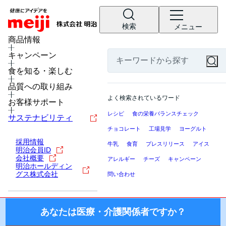
検索
メニュー
MENU
商品情報
キャンペーン
食を知る・楽しむ
医療・介護関係者の皆様へ
品質への取り組み
ここから先の「meiji Nutrition Info（明治ニュートリション
よく検索されているワード
インフォ）」では、日本国内の医療機関・施設にお勤めの医
お客様サポート
療・介護関係者（医師・薬剤師・看護師・栄養士・ケアマネ
レシピ
食の栄養バランスチェック
サステナビリティ
ージャー等）を対象に、製品を適正にご使用いただくための
チョコレート
工場見学
ヨーグルト
情報を提供しております。
採用情報
牛乳
食育
プレスリリース
アイス
明治会員ID
国外の医療・介護関係者、一般の方に対する情報提供を目的
会社概要
アレルギー
チーズ
キャンペーン
としたものではございませんので、ご了承ください。
明治ホールディン
グス株式会社
問い合わせ
株式会社 明治
あなたは医療・介護関係者ですか？