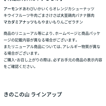
アーモンド
あわび
いか
いくら
オレンジ
カシューナッツ
キウイフルーツ
牛肉
ごま
さけ
さば
大豆
鶏肉
バナナ
豚肉
マカダミアナッツ
もも
やまいも
りんご
ゼラチン
商品のリニューアル等により、ホームページと商品パッケ
ージの記載内容が異なる場合がございます。
またリニューアル商品については、アレルギー物質が異な
る場合がございます。
ご購入・お召し上がりの際は、必ずお手元の商品の表示内容
をご確認ください。
きのこの山 ラインアップ