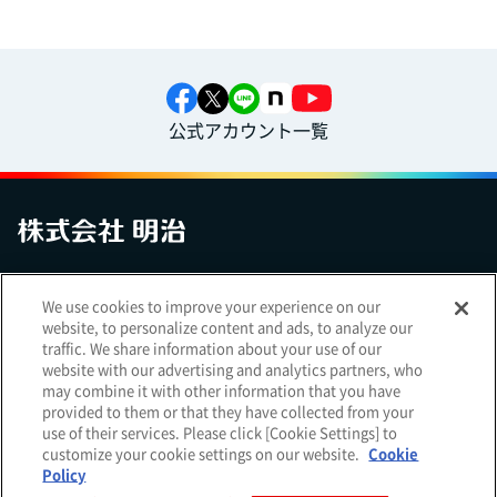
公式アカウント一覧
お問い合わせ
サイトマップ
個人情報保護について
電子公告
We use cookies to improve your experience on our
アクセシビリティへの対応方針
ご利用規約
明治グループのDX
website, to personalize content and ads, to analyze our
Cookie Settings
traffic. We share information about your use of our
website with our advertising and analytics partners, who
may combine it with other information that you have
provided to them or that they have collected from your
use of their services. Please click [Cookie Settings] to
（
｜
）
明治ホールディングス株式会社
EN
簡体
customize your cookie settings on our website.
Cookie
Meiji Seika ファルマ株式会社
Policy