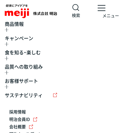
検索
メニュー
商品情報
キャンペーン
食を知る・楽しむ
品質への取り組み
お客様サポート
レシピ
食の栄養バランスチェック
チョコレート
工場見学
サステナビリティ
ヨーグルト
牛乳
食育
プレスリリース
アイス
採用情報
アレルギー
チーズ
キャンペーン
明治会員ID
会社概要
問い合わせ