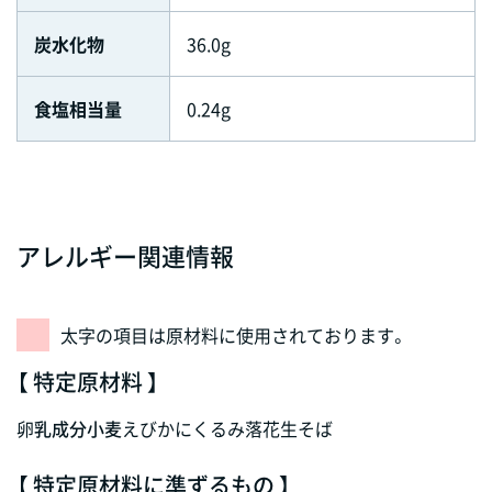
炭水化物
36.0g
食塩相当量
0.24g
アレルギー関連情報
太字の項目は原材料に使用されております。
【 特定原材料 】
卵
乳成分
小麦
えび
かに
くるみ
落花生
そば
【 特定原材料に準ずるもの 】