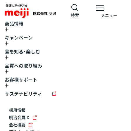
検索
メニュー
商品情報
キャンペーン
食を知る・楽しむ
品質への取り組み
お客様サポート
レシピ
食の栄養バランスチェック
チョコレート
工場見学
サステナビリティ
ヨーグルト
牛乳
食育
プレスリリース
アイス
採用情報
アレルギー
チーズ
キャンペーン
明治会員ID
会社概要
問い合わせ