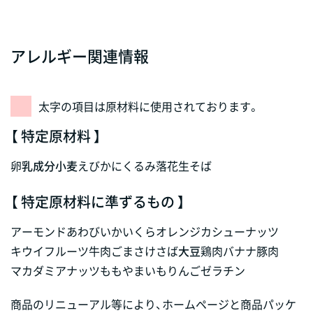
アレルギー関連情報
太字の項目は原材料に使用されております。
【 特定原材料 】
卵
乳成分
小麦
えび
かに
くるみ
落花生
そば
【 特定原材料に準ずるもの 】
アーモンド
あわび
いか
いくら
オレンジ
カシューナッツ
キウイフルーツ
牛肉
ごま
さけ
さば
大豆
鶏肉
バナナ
豚肉
マカダミアナッツ
もも
やまいも
りんご
ゼラチン
商品のリニューアル等により、ホームページと商品パッケ