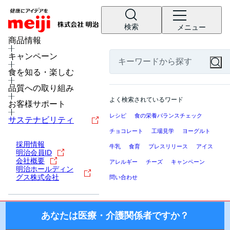
検索
メニュー
MENU
商品情報
キャンペーン
食を知る・楽しむ
医療・介護関係者の皆様へ
品質への取り組み
ここから先の「meiji Nutrition Info（明治ニュートリション
よく検索されているワード
インフォ）」では、日本国内の医療機関・施設にお勤めの医
お客様サポート
療・介護関係者（医師・薬剤師・看護師・栄養士・ケアマネ
レシピ
食の栄養バランスチェック
サステナビリティ
ージャー等）を対象に、製品を適正にご使用いただくための
チョコレート
工場見学
ヨーグルト
情報を提供しております。
採用情報
牛乳
食育
プレスリリース
アイス
明治会員ID
国外の医療・介護関係者、一般の方に対する情報提供を目的
会社概要
アレルギー
チーズ
キャンペーン
としたものではございませんので、ご了承ください。
明治ホールディン
グス株式会社
問い合わせ
株式会社 明治
あなたは医療・介護関係者ですか？