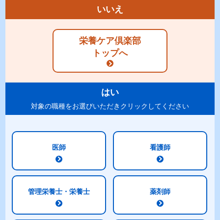
いいえ
商品特長
ラインナップ
標準組成表
原材料
栄養ケア倶楽部
トップへ
アレルギー
表示
賞味期限
・包装
はい
ご注意
対象の職種をお選びいただきクリックしてください
商品特長
医師
看護師
1. おいしく手軽に毎日の栄養バランスアップ！
管理栄養士・栄養士
薬剤師