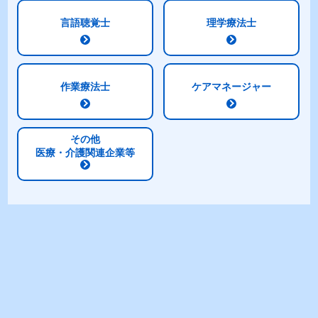
言語聴覚士
理学療法士
作業療法士
ケアマネージャー
その他
医療・介護関連企業等
※1 ミネラル（ミルクテイストシリーズ13種、発酵乳仕込みシ
リーズ9種）
※2 ビタミン（ミルクテイストシリーズ13種、発酵乳仕込みシ
リーズ7種）
※3 文部科学省科学技術・学術審議会資源調査分科会報告 日
本食品標準成分表2020年版（八訂）
2.乳酸菌やオリゴ糖も摂りたい方に！発酵乳仕