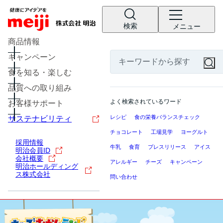
検索
メニュー
商品情報
キャンペーン
食を知る・楽しむ
品質への取り組み
よく検索されているワード
お客様サポート
レシピ
食の栄養バランスチェック
サステナビリティ
チョコレート
工場見学
ヨーグルト
採用情報
牛乳
食育
プレスリリース
アイス
明治会員ID
会社概要
アレルギー
チーズ
キャンペーン
明治ホールディング
ス株式会社
問い合わせ