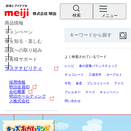
検索
メニュー
商品情報
キャンペーン
食を知る・楽しむ
品質への取り組み
よく検索されているワード
お客様サポート
レシピ
食の栄養バランスチェック
サステナビリティ
チョコレート
工場見学
ヨーグルト
採用情報
牛乳
食育
プレスリリース
アイス
明治会員ID
会社概要
アレルギー
チーズ
キャンペーン
明治ホールディング
ス株式会社
問い合わせ