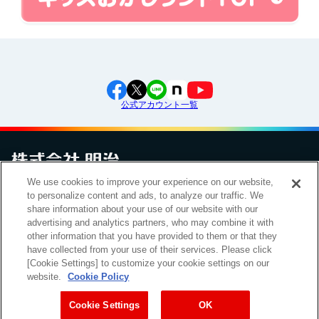
公式アカウント一覧
We use cookies to improve your experience on our website,
to personalize content and ads, to analyze our traffic. We
お問い合わせ
サイトマップ
個人情報保護について
電子公告
アクセシビリティへの対応方針
ご利用規約
明治グループのDX
share information about your use of our website with our
Cookie Settings
advertising and analytics partners, who may combine it with
other information that you have provided to them or that they
have collected from your use of their services. Please click
[Cookie Settings] to customize your cookie settings on our
（
｜
）
明治ホールディングス株式会社
EN
簡体
website.
Cookie Policy
Meiji Seika ファルマ株式会社
Cookie Settings
OK
Copyright Meiji Co., Ltd. All Rights Reserved.