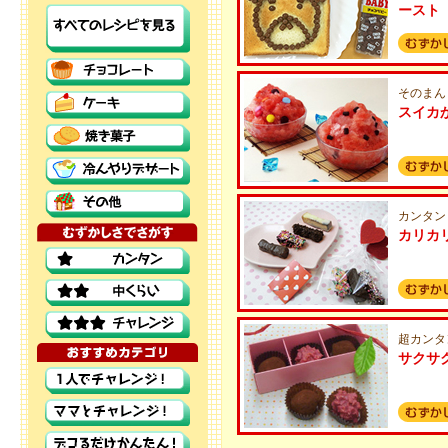
ースト
そのまん
スイカ
カンタン
カリカ
超カンタ
サクサ