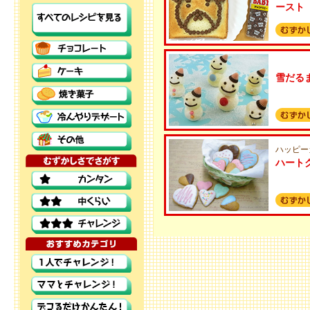
ースト
雪だる
ハッピー
ハート