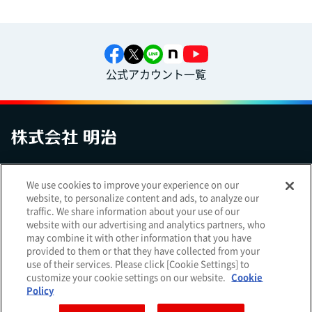
公式アカウント一覧
お問い合わせ
サイトマップ
個人情報保護について
電子公告
We use cookies to improve your experience on our
アクセシビリティへの対応方針
ご利用規約
明治グループのDX
website, to personalize content and ads, to analyze our
Cookie Settings
traffic. We share information about your use of our
website with our advertising and analytics partners, who
may combine it with other information that you have
provided to them or that they have collected from your
use of their services. Please click [Cookie Settings] to
（
｜
）
明治ホールディングス株式会社
EN
簡体
customize your cookie settings on our website.
Cookie
Meiji Seika ファルマ株式会社
Policy