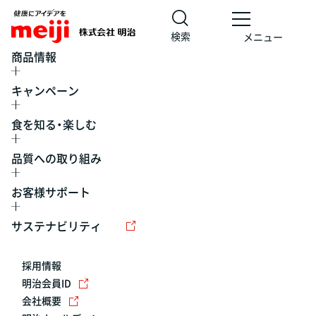
検索
メニュー
商品情報
キャンペーン
食を知る・楽しむ
品質への取り組み
お客様サポート
レシピ
食の栄養バランスチェック
チョコレート
工場見学
サステナビリティ
ヨーグルト
牛乳
食育
プレスリリース
アイス
採用情報
アレルギー
チーズ
キャンペーン
明治会員ID
会社概要
問い合わせ