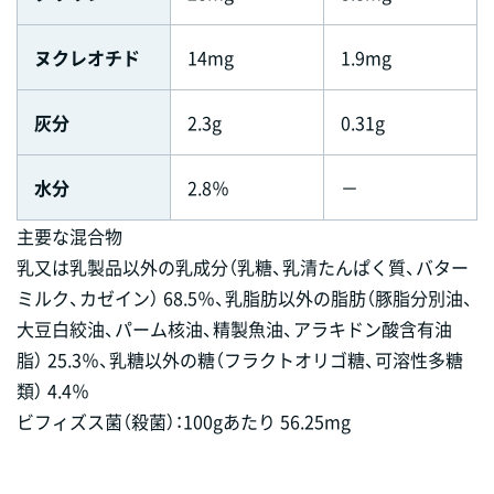
ヌクレオチド
14mg
1.9mg
灰分
2.3g
0.31g
水分
2.8％
－
主要な混合物
乳又は乳製品以外の乳成分（乳糖、乳清たんぱく質、バター
ミルク、カゼイン） 68.5％、乳脂肪以外の脂肪（豚脂分別油、
大豆白絞油、パーム核油、精製魚油、アラキドン酸含有油
脂） 25.3％、乳糖以外の糖（フラクトオリゴ糖、可溶性多糖
類） 4.4％
ビフィズス菌（殺菌）：100gあたり 56.25mg