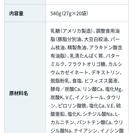
内容量
540g（27g×20袋）
乳糖（アメリカ製造）、調整食用油
脂（豚脂分別油、大豆白絞油、パー
ム核油、精製魚油、アラキドン酸含
有油脂）、乳清たんぱく質、バター
ミルク、フラクトオリゴ糖、カルシ
ウムカゼイネート、デキストリン、
脱脂粉乳、食塩、ビフィズス菌液、
酵母／炭酸Ca、リン酸Ca、塩化Mg、
原材料名
炭酸K、V.C、イノシトール、タウリ
ン、ピロリン酸鉄、塩化Ca、V.E、硫
酸亜鉛、塩化K、シチジル酸Na、L-
カルニチン、パントテン酸Ca、ウリ
ジル酸Na、ナイアシン、イノシン酸