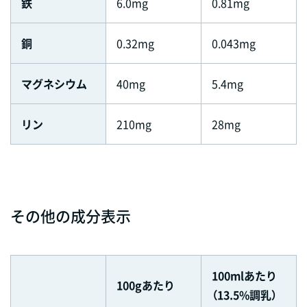
鉄
6.0mg
0.81mg
銅
0.32mg
0.043mg
マグネシウム
40mg
5.4mg
リン
210mg
28mg
その他の成分表示
100mlあたり
100gあたり
（13.5%調乳）