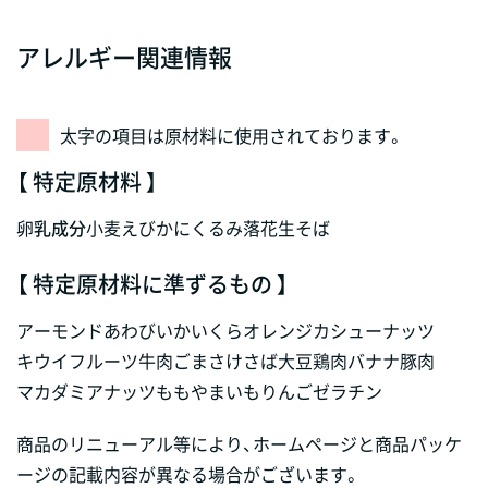
アレルギー関連情報
太字の項目は原材料に使用されております。
【 特定原材料 】
卵
乳成分
小麦
えび
かに
くるみ
落花生
そば
【 特定原材料に準ずるもの 】
アーモンド
あわび
いか
いくら
オレンジ
カシューナッツ
キウイフルーツ
牛肉
ごま
さけ
さば
大豆
鶏肉
バナナ
豚肉
マカダミアナッツ
もも
やまいも
りんご
ゼラチン
商品のリニューアル等により、ホームページと商品パッケ
ージの記載内容が異なる場合がございます。