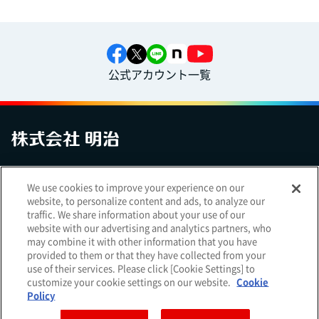
公式アカウント一覧
お問い合わせ
サイトマップ
個人情報保護について
電子公告
We use cookies to improve your experience on our
アクセシビリティへの対応方針
ご利用規約
明治グループのDX
website, to personalize content and ads, to analyze our
Cookie Settings
traffic. We share information about your use of our
website with our advertising and analytics partners, who
may combine it with other information that you have
provided to them or that they have collected from your
use of their services. Please click [Cookie Settings] to
（
｜
）
明治ホールディングス株式会社
EN
簡体
customize your cookie settings on our website.
Cookie
Meiji Seika ファルマ株式会社
Policy