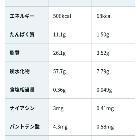
エネルギー
506kcal
68kcal
たんぱく質
11.1g
1.50g
脂質
26.1g
3.52g
炭水化物
57.7g
7.79g
食塩相当量
0.36g
0.049g
ナイアシン
3mg
0.41mg
パントテン酸
4.3mg
0.58mg