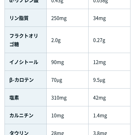
リン脂質
250mg
34mg
フラクトオリ
2.0g
0.27g
ゴ糖
イノシトール
90mg
12mg
β-カロテン
70µg
9.5µg
塩素
310mg
42mg
カルニチン
10mg
1.4mg
タウリン
28mg
3.8mg