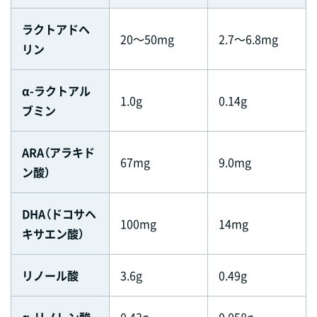
ラクトアドヘ
20～50mg
2.7～6.8mg
リン
α-ラクトアル
1.0g
0.14g
ブミン
ARA（アラキド
67mg
9.0mg
ン酸）
DHA（ドコサヘ
100mg
14mg
キサエン酸）
リノール酸
3.6g
0.49g
α-リノレン酸
0.43g
0.058g