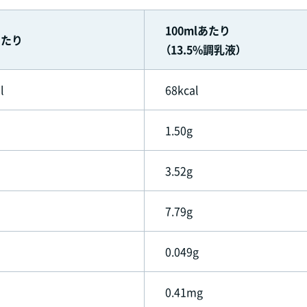
100mlあたり
あたり
（13.5%調乳液）
l
68kcal
1.50g
3.52g
7.79g
0.049g
0.41mg