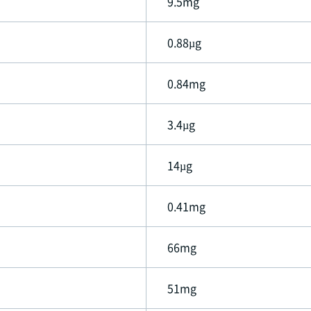
9.5mg
0.88µg
0.84mg
3.4µg
14µg
0.41mg
66mg
51mg