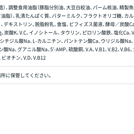
造）、調整食用油脂（豚脂分別油、大豆白絞油、パーム核油、精製魚
油脂）、乳清たんぱく質、バターミルク、フラクトオリゴ糖、カル
、デキストリン、脱脂粉乳、食塩、ビフィズス菌液、酵母／炭酸Ca
g、炭酸K、V.C、イノシトール、タウリン、ピロリン酸鉄、塩化Ca、V.
シチジル酸Na、L-カルニチン、パントテン酸Ca、ウリジル酸Na
a、グアニル酸Na、5'-AMP、硫酸銅、V.A、V.B1、V.B2、V.B6
ビオチン、V.D、V.B12
場所に保管してください。