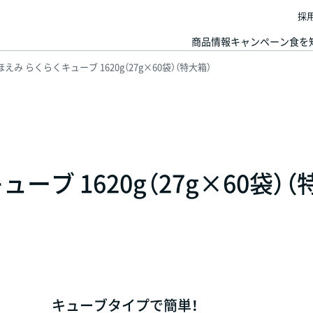
採
商品情報
キャンペーン
食を
えみ らくらくキューブ 1620g（27g×60袋）（特大箱）
ブ 1620g（27g×60袋）（
キューブタイプで簡単！