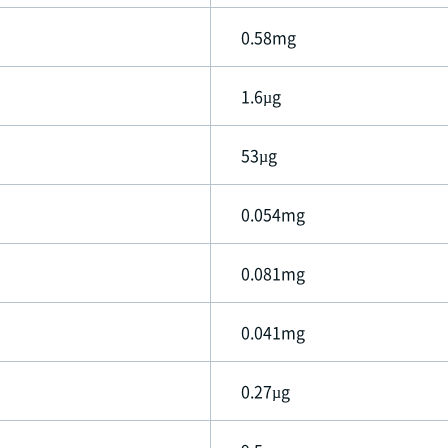
0.58mg
1.6µg
53µg
0.054mg
0.081mg
0.041mg
0.27µg