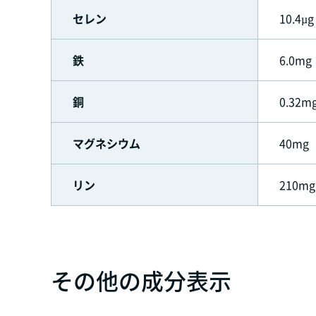
セレン
10.4µg
鉄
6.0mg
銅
0.32m
マグネシウム
40mg
リン
210mg
その他の成分表示