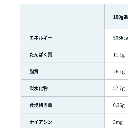
100g
エネルギー
506kca
たんぱく質
11.1g
脂質
26.1g
炭水化物
57.7g
食塩相当量
0.36g
ナイアシン
3mg