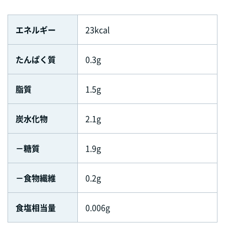
エネルギー
23kcal
たんぱく質
0.3g
脂質
1.5g
炭水化物
2.1g
－糖質
1.9g
－食物繊維
0.2g
食塩相当量
0.006g