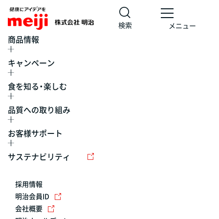
検索
メニュー
商品情報
キャンペーン
食を知る・楽しむ
品質への取り組み
お客様サポート
レシピ
食の栄養バランスチェック
チョコレート
工場見学
サステナビリティ
ヨーグルト
牛乳
食育
プレスリリース
アイス
採用情報
アレルギー
チーズ
キャンペーン
明治会員ID
会社概要
問い合わせ