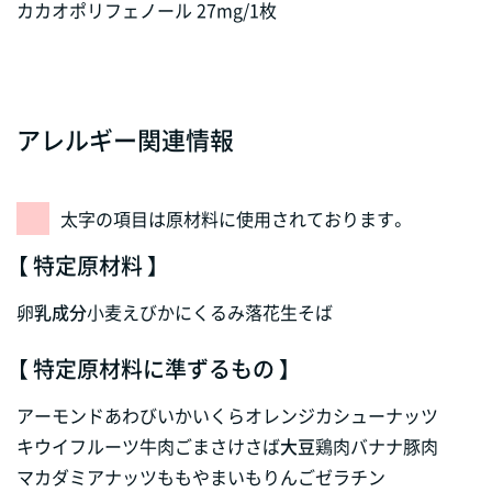
カカオポリフェノール 27mg/1枚
アレルギー関連情報
太字の項目は原材料に使用されております。
【 特定原材料 】
卵
乳成分
小麦
えび
かに
くるみ
落花生
そば
【 特定原材料に準ずるもの 】
アーモンド
あわび
いか
いくら
オレンジ
カシューナッツ
キウイフルーツ
牛肉
ごま
さけ
さば
大豆
鶏肉
バナナ
豚肉
マカダミアナッツ
もも
やまいも
りんご
ゼラチン