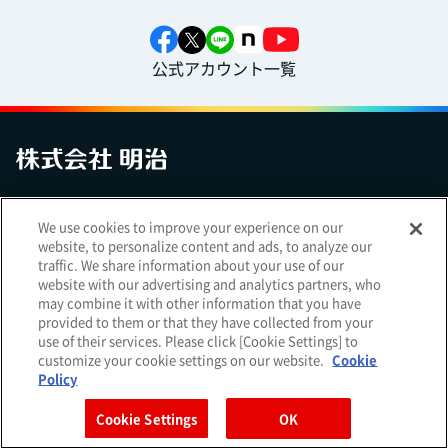
公式アカウント一覧
お問い合わせ
サイトマップ
個人情報保護について
電子公告
We use cookies to improve your experience on our
アクセシビリティへの対応方針
ご利用規約
明治グループのDX
website, to personalize content and ads, to analyze our
Cookie Settings
traffic. We share information about your use of our
website with our advertising and analytics partners, who
may combine it with other information that you have
provided to them or that they have collected from your
use of their services. Please click [Cookie Settings] to
（
｜
）
明治ホールディングス株式会社
EN
簡体
customize your cookie settings on our website.
Cookie
Meiji Seika ファルマ株式会社
Policy
Cookie Settings
OK
Copyright Meiji Co., Ltd. All Rights Reserved.