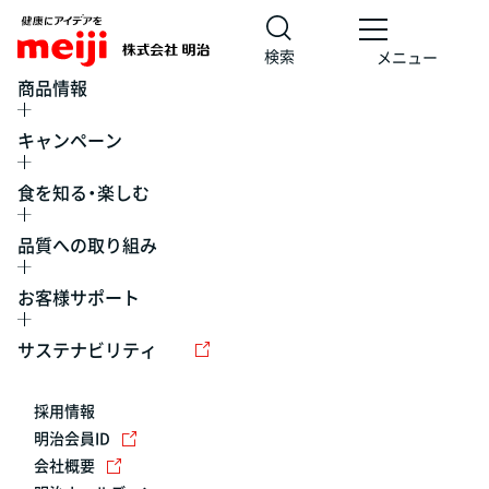
検索
メニュー
商品情報
キャンペーン
食を知る・楽しむ
品質への取り組み
お客様サポート
レシピ
食の栄養バランスチェック
チョコレート
工場見学
サステナビリティ
ヨーグルト
牛乳
食育
プレスリリース
アイス
採用情報
アレルギー
チーズ
キャンペーン
明治会員ID
会社概要
問い合わせ