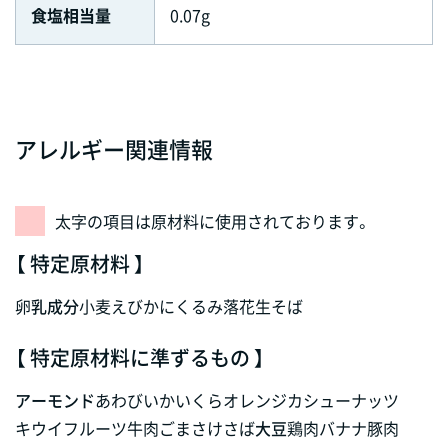
食塩相当量
0.07g
アレルギー関連情報
太字の項目は原材料に使用されております。
【 特定原材料 】
卵
乳成分
小麦
えび
かに
くるみ
落花生
そば
【 特定原材料に準ずるもの 】
アーモンド
あわび
いか
いくら
オレンジ
カシューナッツ
キウイフルーツ
牛肉
ごま
さけ
さば
大豆
鶏肉
バナナ
豚肉