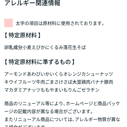
アレルギー関連情報
太字の項目は原材料に使用されております。
【 特定原材料 】
卵
乳成分
小麦
えび
かに
くるみ
落花生
そば
【 特定原材料に準ずるもの 】
アーモンド
あわび
いか
いくら
オレンジ
カシューナッツ
キウイフルーツ
牛肉
ごま
さけ
さば
大豆
鶏肉
バナナ
豚肉
マカダミアナッツ
もも
やまいも
りんご
ゼラチン
商品のリニューアル等により、ホームページと商品パッケ
ージの記載内容が異なる場合がございます。
またリニューアル商品については、アレルギー物質が異な
る場合がございます。