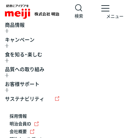
検索
メニュー
商品情報
キャンペーン
食を知る・楽しむ
品質への取り組み
お客様サポート
レシピ
食の栄養バランスチェック
チョコレート
工場見学
サステナビリティ
ヨーグルト
牛乳
食育
プレスリリース
アイス
採用情報
アレルギー
チーズ
キャンペーン
明治会員ID
会社概要
問い合わせ