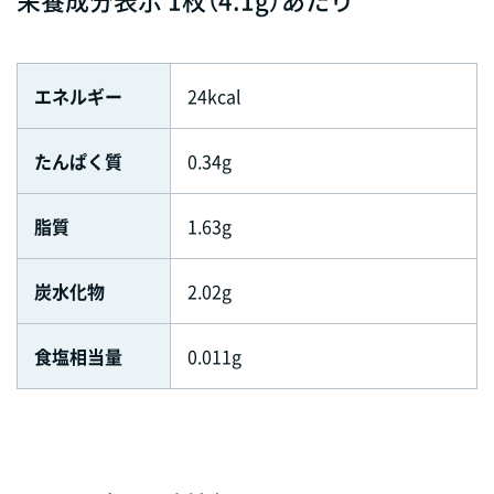
エネルギー
24kcal
たんぱく質
0.34g
脂質
1.63g
炭水化物
2.02g
食塩相当量
0.011g