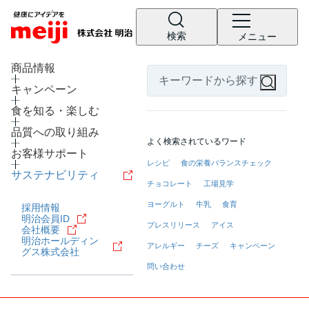
検索
メニュー
LANGUAGE
商品情報
キャンペーン
食を知る・楽しむ
品質への取り組み
よく検索されているワード
お客様サポート
レシピ
食の栄養バランスチェック
サステナビリティ
チョコレート
工場見学
ヨーグルト
牛乳
食育
採用情報
明治会員ID
プレスリリース
アイス
会社概要
明治ホールディン
アレルギー
チーズ
キャンペーン
グス株式会社
問い合わせ