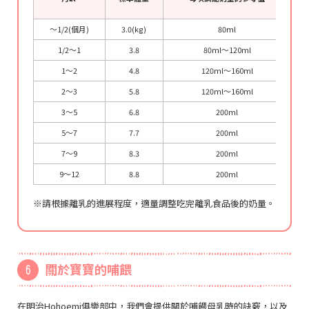
〜1/2(個月)
3.0(kg)
80ml
1/2〜1
3.8
80ml〜120ml
1〜2
4.8
120ml〜160ml
2〜3
5.8
120ml〜160ml
3〜5
6.8
200ml
5〜7
7.7
200ml
7〜9
8.3
200ml
9〜12
8.8
200ml
※請根據離乳的進展程度，適量調整吃完離乳食品後的奶量。
關於寶寶的哺餵
在明治Hohoemi俱樂部中，我們會提供關於哺餵母乳時的訣竅，以及