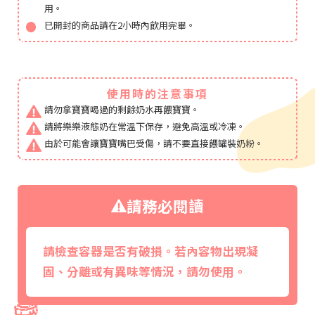
用。
已開封的商品請在2小時內飲用完畢。
使用時的注意事項
請勿拿寶寶喝過的剩餘奶水再餵寶寶。
請將樂樂液態奶在常溫下保存，避免高溫或冷凍。
由於可能會讓寶寶嘴巴受傷，請不要直接餵罐裝奶粉。
請務必閱讀
請檢查容器是否有破損。
若內容物出現凝
固、分離或有異味等情況，請勿使用。