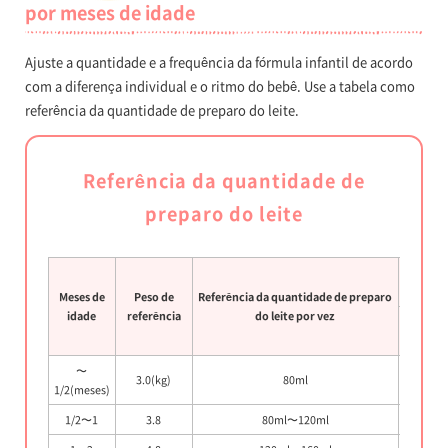
por meses de idade
Ajuste a quantidade e a frequência da fórmula infantil de acordo
com a diferença individual e o ritmo do bebê. Use a tabela como
referência da quantidade de preparo do leite.
Referência da quantidade de
preparo do leite
Refe
ap
Meses de
Peso de
Referência da quantidade de preparo
idade
referência
do leite por vez
Aleitam
〜
3.0(kg)
80ml
7
1/2(meses)
1/2〜1
3.8
80ml〜120ml
7