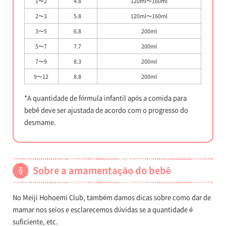
1〜2
4.8
120ml〜160ml
6
2〜3
5.8
120ml〜160ml
6
3〜5
6.8
200ml
5
5〜7
7.7
200ml
5
7〜9
8.3
200ml
5
9〜12
8.8
200ml
5
*A quantidade de fórmula infantil após a comida para
bebê deve ser ajustada de acordo com o progresso do
desmame.
Sobre a amamentação do bebê
No Meiji Hohoemi Club, também damos dicas sobre como dar de
mamar nos seios e esclarecemos dúvidas se a quantidade é
suficiente, etc.