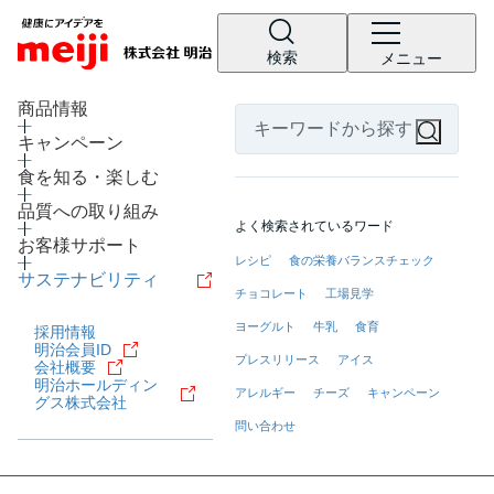
検索
メニュー
LANGUAGE
商品情報
キャンペーン
食を知る・楽しむ
品質への取り組み
よく検索されているワード
お客様サポート
レシピ
食の栄養バランスチェック
サステナビリティ
チョコレート
工場見学
ヨーグルト
牛乳
食育
採用情報
明治会員ID
プレスリリース
アイス
会社概要
明治ホールディン
アレルギー
チーズ
キャンペーン
グス株式会社
問い合わせ