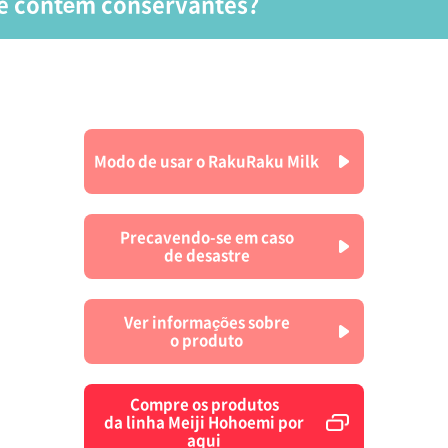
ue contém conservantes?
 fórmula em pó, as matérias-primas (aditivos como conserv
omatizantes, etc. utilizados para o processamento ou a con
ins além do enriquecimento nutricional.
Modo de usar o RakuRaku Milk
Precavendo-se em caso
de desastre
Ver informações sobre
o produto
Compre os produtos
da linha Meiji Hohoemi por
aqui