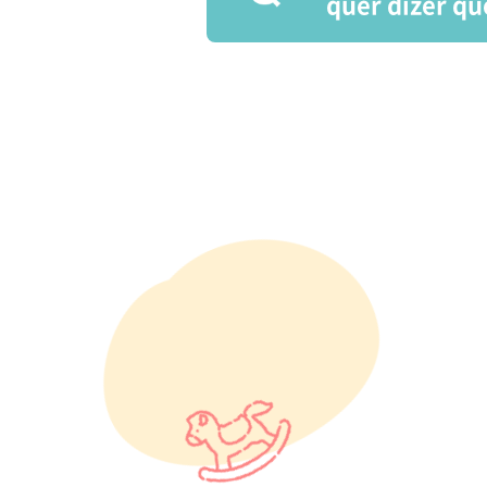
quer dizer q
Semelhante com a
corantes e os ar
utilizados para f