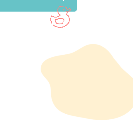
antes, os adoçantes, os
servação de alimentos) não são