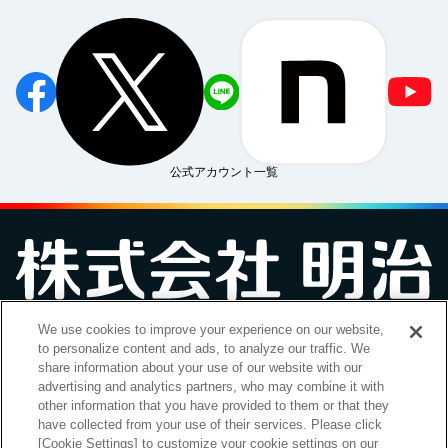
公式アカウント一覧
We use cookies to improve your experience on our website,
お問い合わせ
サイトマップ
個人情報保護について
電子公告
to personalize content and ads, to analyze our traffic. We
アクセシビリティへの対応方針
ご利用規約
明治グループのDX
share information about your use of our website with our
Cookie Settings
advertising and analytics partners, who may combine it with
other information that you have provided to them or that they
have collected from your use of their services. Please click
[Cookie Settings] to customize your cookie settings on our
（
｜
）