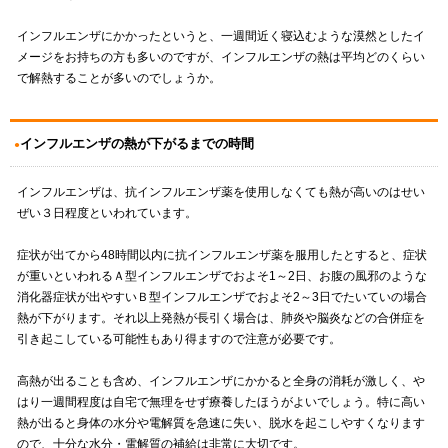
インフルエンザにかかったというと、一週間近く寝込むような漠然としたイ
メージをお持ちの方も多いのですが、インフルエンザの熱は平均どのくらい
で解熱することが多いのでしょうか。
インフルエンザの熱が下がるまでの時間
インフルエンザは、抗インフルエンザ薬を使用しなくても熱が高いのはせい
ぜい３日程度といわれています。
症状が出てから48時間以内に抗インフルエンザ薬を服用したとすると、症状
が重いといわれるＡ型インフルエンザでおよそ1～2日、お腹の風邪のような
消化器症状が出やすいＢ型インフルエンザでおよそ2～3日でたいていの場合
熱が下がります。それ以上発熱が長引く場合は、肺炎や脳炎などの合併症を
引き起こしている可能性もあり得ますので注意が必要です。
高熱が出ることも含め、インフルエンザにかかると全身の消耗が激しく、や
はり一週間程度は自宅で無理をせず療養したほうがよいでしょう。特に高い
熱が出ると身体の水分や電解質を急速に失い、脱水を起こしやすくなります
ので、十分な水分・電解質の補給は非常に大切です。