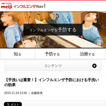
予防する
インフルエンザを
知
予防
治療
る
する
する
コンテンツ
【手洗いは重要！】インフルエンザ予防における手洗い
の効果
2015.11.24 12:00 ｜ 佐藤留美