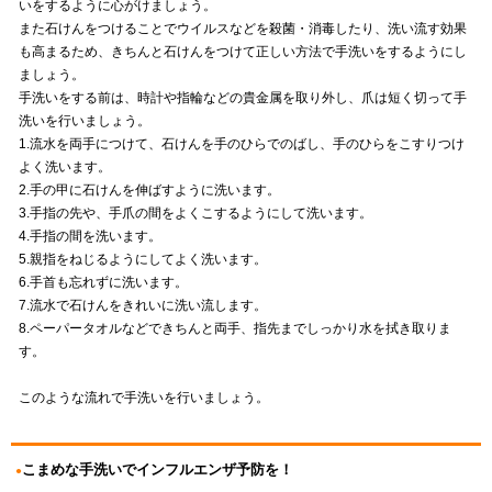
いをするように心がけましょう。
また石けんをつけることでウイルスなどを殺菌・消毒したり、洗い流す効果
も高まるため、きちんと石けんをつけて正しい方法で手洗いをするようにし
ましょう。
手洗いをする前は、時計や指輪などの貴金属を取り外し、爪は短く切って手
洗いを行いましょう。
1.流水を両手につけて、石けんを手のひらでのばし、手のひらをこすりつけ
よく洗います。
2.手の甲に石けんを伸ばすように洗います。
3.手指の先や、手爪の間をよくこするようにして洗います。
4.手指の間を洗います。
5.親指をねじるようにしてよく洗います。
6.手首も忘れずに洗います。
7.流水で石けんをきれいに洗い流します。
8.ペーパータオルなどできちんと両手、指先までしっかり水を拭き取りま
す。
このような流れで手洗いを行いましょう。
こまめな手洗いでインフルエンザ予防を！