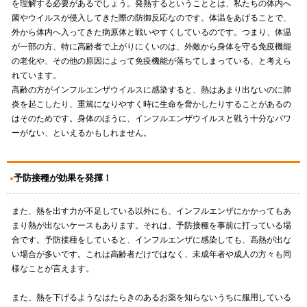
を理解する必要があるでしょう。発熱するということとは、私たちの体内へ
菌やウイルスが侵入してきた際の防御反応なのです。体温をあげることで、
外から体内へ入ってきた病原体と戦いやすくしているのです。つまり、体温
が一部の方、特に高齢者で上がりにくいのは、外敵から身体を守る免疫機能
の老化や、その他の原因によって免疫機能が落ちてしまっている、と考えら
れています。
高齢の方がインフルエンザウイルスに感染すると、熱はあまり出ないのに肺
炎を起こしたり、重篤になりやすく時に生命を脅かしたりすることがあるの
はそのためです。身体のほうに、インフルエンザウイルスと戦う十分なパワ
ーがない、といえるかもしれません。
予防接種が効果を発揮！
また、熱を出す力が不足している以外にも、インフルエンザにかかってもあ
まり熱が出ないケースもあります。それは、予防接種を事前に打っている場
合です。予防接種をしていると、インフルエンザに感染しても、高熱が出な
い場合が多いです。これは高齢者だけではなく、未成年者や成人の方々も同
様なことが言えます。
また、熱を下げるようなはたらきのあるお薬を知らないうちに服用している