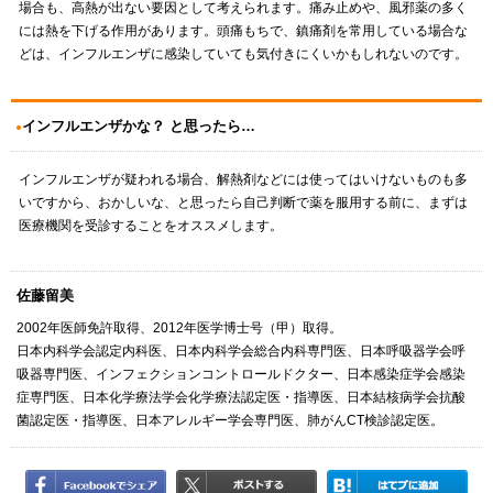
場合も、高熱が出ない要因として考えられます。痛み止めや、風邪薬の多く
には熱を下げる作用があります。頭痛もちで、鎮痛剤を常用している場合な
どは、インフルエンザに感染していても気付きにくいかもしれないのです。
インフルエンザかな？ と思ったら…
インフルエンザが疑われる場合、解熱剤などには使ってはいけないものも多
いですから、おかしいな、と思ったら自己判断で薬を服用する前に、まずは
医療機関を受診することをオススメします。
佐藤留美
2002年医師免許取得、2012年医学博士号（甲）取得。
日本内科学会認定内科医、日本内科学会総合内科専門医、日本呼吸器学会呼
吸器専門医、インフェクションコントロールドクター、日本感染症学会感染
症専門医、日本化学療法学会化学療法認定医・指導医、日本結核病学会抗酸
菌認定医・指導医、日本アレルギー学会専門医、肺がんCT検診認定医。